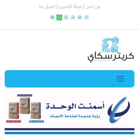
من نحن |
هيئة التحرير |
اتصل بنا