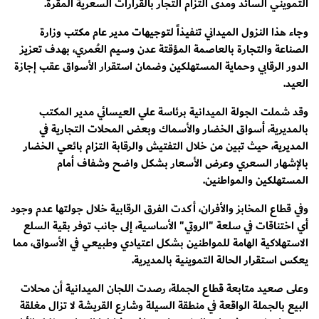
التمويني السائد ومدى التزام التجار بالقرارات السعرية المقرة.
وجاء هذا النزول الميداني تنفيذاً لتوجيهات مدير عام مكتب وزارة
الصناعة والتجارة بالعاصمة المؤقتة عدن وسيم العُمري، بهدف تعزيز
الدور الرقابي وحماية المستهلكين وضمان استقرار الأسواق عقب إجازة
العيد.
وقد شملت الجولة الميدانية برئاسة علي العيسائي مدير المكتب
بالمديرية، أسواق الخضار والأسماك وبعض المحلات التجارية في
المديرية، حيث تبين من خلال التفتيش والرقابة التزام بائعي الخضار
بالإشهار السعري وعرض الأسعار بشكل واضح وشفاف أمام
المستهلكين والمواطنين.
وفي قطاع المخابز والأفران، أكدت الفرق الرقابية خلال جولتها عدم وجود
أي اختناقات في سلعة "الروتي" الأساسية، إلى جانب توفر بقية السلع
الاستهلاكية الهامة للمواطنين بشكل اعتيادي وطبيعي في الأسواق، مما
يعكس استقرار الحالة التموينية بالمديرية.
وعلى صعيد متابعة قطاع الجملة، رصدت اللجان الميدانية أن محلات
البيع بالجملة الواقعة في منطقة السيلة وشارع القريشة لا تزال مغلقة