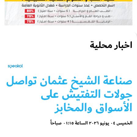
اخبار محلية
صناعة الشيخ عثمان تواصل
جولات التفتيش على
الأسواق والمخابز
الخميس ٠٤ يونيو ٢٠٢٦ الساعة ٠١:١٥ صباحاً