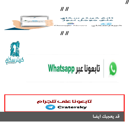
//
//
//
//
//
قد يعجبك ايضا