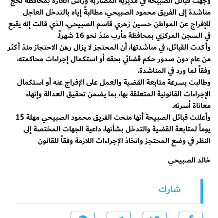
وجهت قبائل الصبيحة في مديرية المضاربة ورأس العارة بمحافظة لحج
مناشدة إلى الفريق محمود الصبيحي، مطالبةً إياه بالتدخل العاجل
للإفراج عن المواطن حسين زهري قاسم الصبيحي، الذي قالت إنه يقبع
في السجن المركزي بمحافظة مأرب منذ نحو 16 شهراً.
وأكدت القبائل، في مناشدتها، أن المحتجز لا يزال رهن الاحتجاز منذ أكثر
من عام دون صدور حكم قضائي بحقه أو استكمال إجراءات محاكمته،
وفقاً لما ورد في المناشدة.
وطالبت بسرعة متابعة القضية والعمل على الإفراج عنه أو استكمال
الإجراءات القانونية المتعلقة بها، بما يضمن تحقيق العدالة وإنهاء
معاناة أسرته.
وأعلنت قبائل الصبيحة أنها منحت الفريق محمود الصبيحي مهلة 15
يوماً لمتابعة القضية والتدخل بشأنها، داعية الجهات المختصة إلى
النظر في وضع المحتجز واتخاذ الإجراءات اللازمة وفقاً للقانون
خالد الصبيحي
شارك