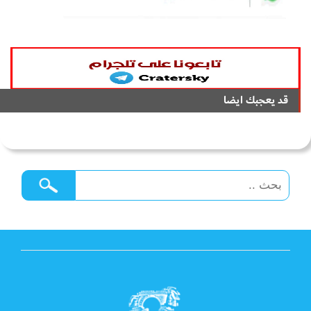
قد يعجبك ايضا