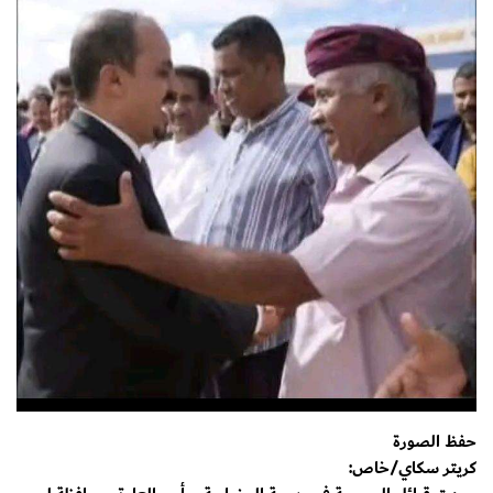
حفظ الصورة
كريتر سكاي/خاص: