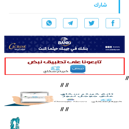
شارك
//
//
//
//
//