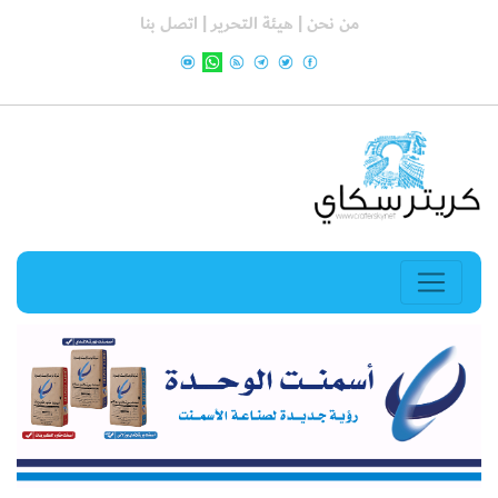
من نحن |
هيئة التحرير |
اتصل بنا