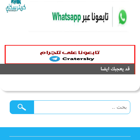
قد يعجبك ايضا