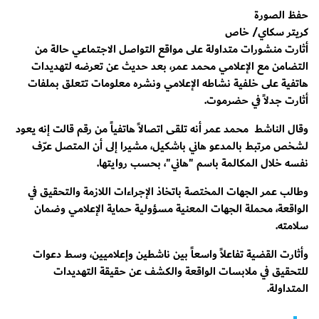
حفظ الصورة
كريتر سكاي/ خاص
أثارت منشورات متداولة على مواقع التواصل الاجتماعي حالة من
التضامن مع الإعلامي محمد عمر، بعد حديث عن تعرضه لتهديدات
هاتفية على خلفية نشاطه الإعلامي ونشره معلومات تتعلق بملفات
أثارت جدلاً في حضرموت.
وقال الناشط محمد عمر أنه تلقى اتصالاً هاتفياً من رقم قالت إنه يعود
لشخص مرتبط بالمدعو هاني باشكيل، مشيرا إلى أن المتصل عرّف
نفسه خلال المكالمة باسم "هاني"، بحسب روايتها.
وطالب عمر الجهات المختصة باتخاذ الإجراءات اللازمة والتحقيق في
الواقعة، محملة الجهات المعنية مسؤولية حماية الإعلامي وضمان
سلامته.
وأثارت القضية تفاعلاً واسعاً بين ناشطين وإعلاميين، وسط دعوات
للتحقيق في ملابسات الواقعة والكشف عن حقيقة التهديدات
المتداولة.