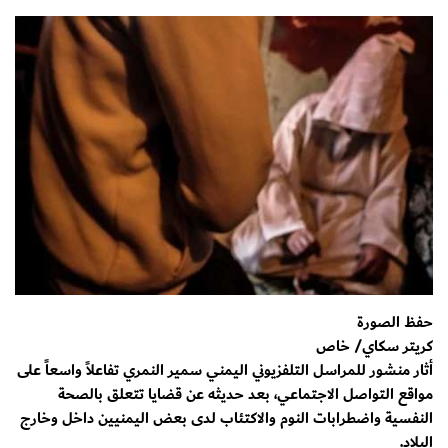
حفظ الصورة
كريتر سكاي/ خاص
أثار منشور للمراسل التلفزيوني اليمني سمير النمري تفاعلاً واسعاً على
مواقع التواصل الاجتماعي، بعد حديثه عن قضايا تتعلق بالصحة
النفسية واضطرابات النوم والاكتئاب لدى بعض اليمنيين داخل وخارج
البلاد.