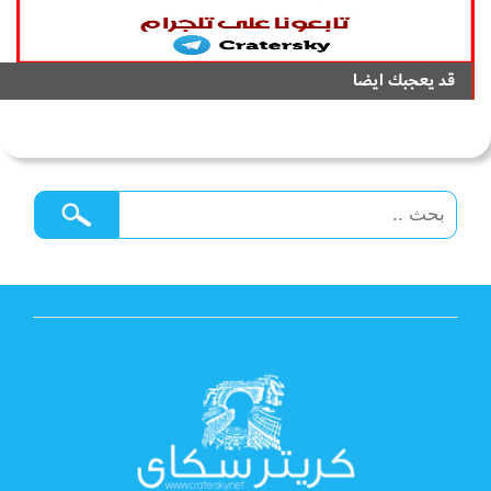
قد يعجبك ايضا