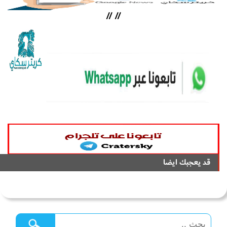
//
//
قد يعجبك ايضا