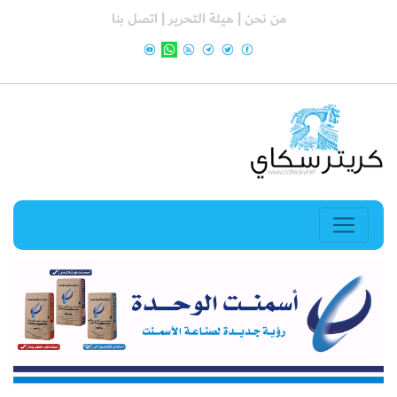
من نحن |
هيئة التحرير |
اتصل بنا