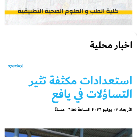
اخبار محلية
استعدادات مكثفة تثير
التساؤلات في يافع
الأربعاء ٠٣ يونيو ٢٠٢٦ الساعة ٠٦:٥٥ مساءً