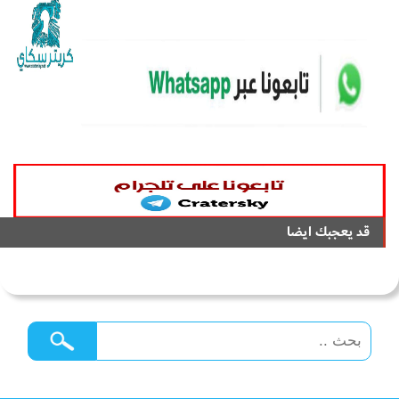
قد يعجبك ايضا