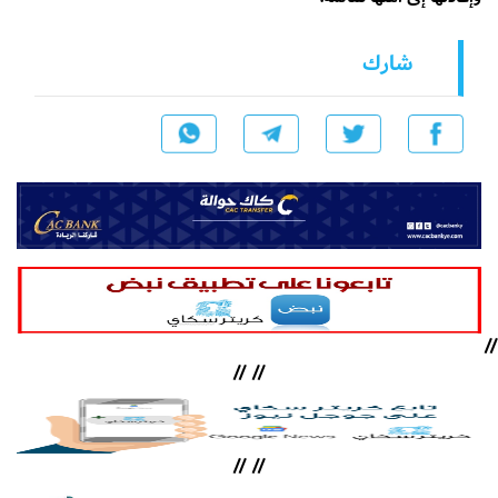
شارك
//
//
//
//
//