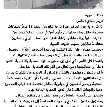
حفظ الصورة
كريتر سكاي/خاص:
أثارت رواية حول تعرض فتاة نازحة تبلغ من العمر 18 عاماً لانتهاكات
جسيمة خلال رحلة بحثها عن مأوى آمن في مدينة المكلا موجة من
الدعوات لتوفير الحماية والرعاية للفتيات والنساء اللواتي يضطررن
لمغادرة منازلهن بسبب ظروف قاسية.
وبحسب مصادر، فإن الفتاة تنقلت بين عدة أشخاص أملاً في الحصول
على المساعدة والحماية، قبل أن تتعرض لسلسلة من الانتهاكات
والاستغلال، الأمر الذي أدى إلى تدهور حالتها الصحية والنفسية، لتعود
لاحقاً إلى محافظتها وهي تعاني من آثار تلك التجربة المؤلمة.
وأكد ناشطون ومهتمون بالشأن الإنساني أن العديد من الفتيات يهربن
من محافظاتهن نتيجة العنف الأسري أو الخوف أو الظروف المعيشية
الصعبة، ويجدن أنفسهن في مواجهة مخاطر متعددة عند غياب الملاجئ
الآمنة والجهات القادرة على توفير الحماية اللازمة لهن.
وشددوا على أهمية التعامل مع هذه القضايا من منظور إنساني
ومسؤول، داعين المجتمع والجهات المختصة إلى تعزيز شبكات الحماية
والرعاية للفتيات المعرضات للخطر، ومنع تعرضهن للاستغلال أو