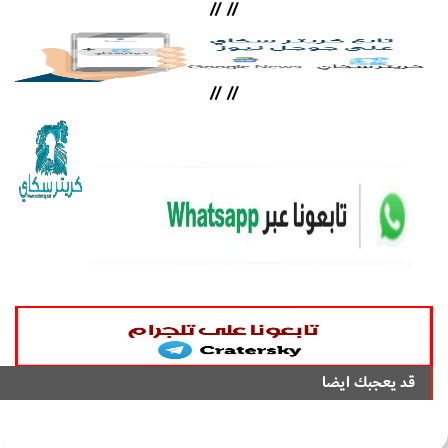
//
//
//
//
قد يعجبك ايضا