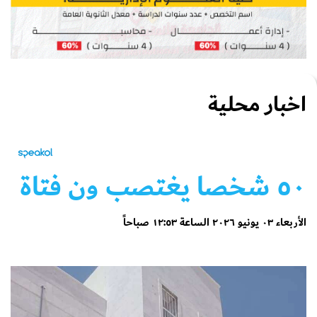
اخبار محلية
٥٠ شخصا يغتصب ون فتاة
الأربعاء ٠٣ يونيو ٢٠٢٦ الساعة ١٢:٥٣ صباحاً