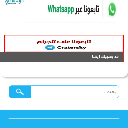
قد يعجبك ايضا