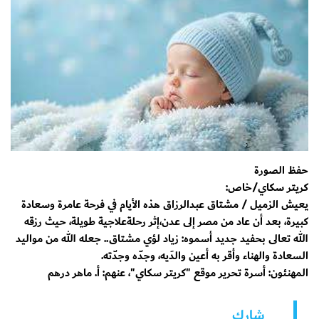
حفظ الصورة
كريتر سكاي/خاص:
يعيش الزميل / مشتاق عبدالرزاق هذه الأيام في فرحة عامرة وسعادة
كبيرة، بعد أن عاد من مصر إلى عدن،إثر رحلةعلاجية طويلة، حيث رزقه
الله تعالى بحفيد جديد أسموه: زياد لؤي مشتاق.. جعله الله من مواليد
السعادة والهناء وأقر به أعين والدَيه، وجدّه وجدّته.
المهنئون: أسرة تحرير موقع "كريتر سكاي"، عنهم: أ. ماهر درهم
شارك