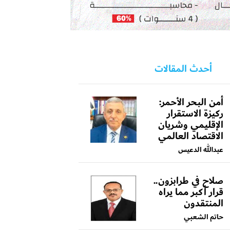
أحدث المقالات
أمن البحر الأحمر:
ركيزة الاستقرار
الإقليمي وشريان
الاقتصاد العالمي
عبدالله الدعيس
صلاح في طرابزون..
قرار أكبر مما يراه
المنتقدون
حاتم الشعبي