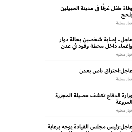
فاة طفل غرقًا في مدينة الحبيلين
لحج
بار محلية
اجل.. إصابة شخصين بحالة دوار
إغماء داخل محطة وقود في عدن
بار محلية
اجل:احتراق باص بعدن
بار محلية
زارة الدفاع تكشف حصيلة المجزرة
لمروعة
بار محلية
اجل:رئيس مجلس القيادة يوجه برعاية