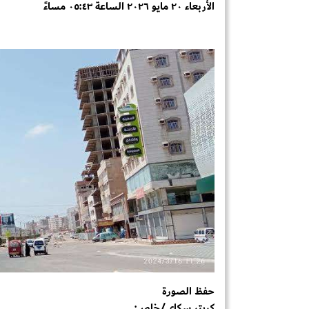
الأربعاء ٢٠ مايو ٢٠٢٦ الساعة ٠٥:٤٣ مساءً
حفظ الصورة
كريتر سكاي/خاص: