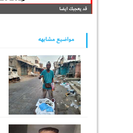
قد يعجبك ايضا
مواضيع مشابهه