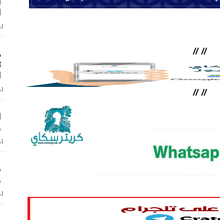
ا
ا
اخ
//
//
م
ث
ا
اخ
//
//
و
اخ
ص
و
اخ