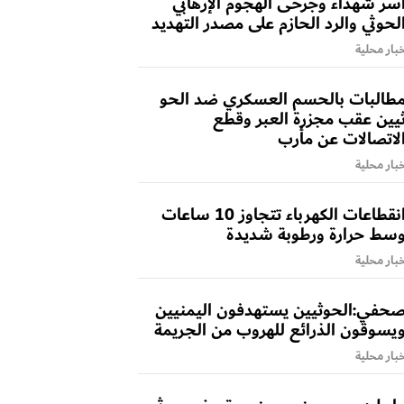
سر شهداء وجرحى الهجوم الإرهابي
لحوثي والرد الحازم على مصدر التهديد
بار محلية
طالبات بالحسم العسكري ضد الحو
يين عقب مجزرة العبر وقطع
لاتصالات عن مأرب
بار محلية
انقطاعات الكهرباء تتجاوز 10 ساعات
سط حرارة ورطوبة شديدة
بار محلية
حفي:الحوثيين يستهدفون اليمنيين
يسوقون الذرائع للهروب من الجريمة
بار محلية