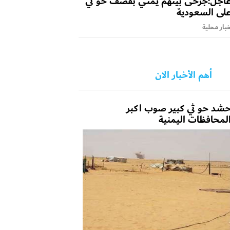
اجل:جرحى بينهم يمني بقصف حو ثي
لى السعودية
بار محلية
أهم الأخبار الان
شد حو ثي كبير صوب اكبر
لمحافظات اليمنية