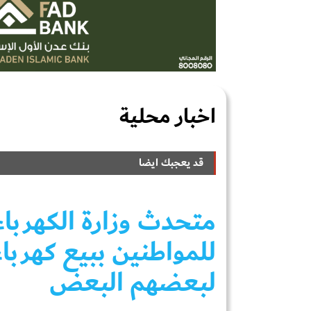
اخبار محلية
قد يعجبك ايضا
متحدث وزارة الكهربا
للمواطنين ببيع كهربا
لبعضهم البعض