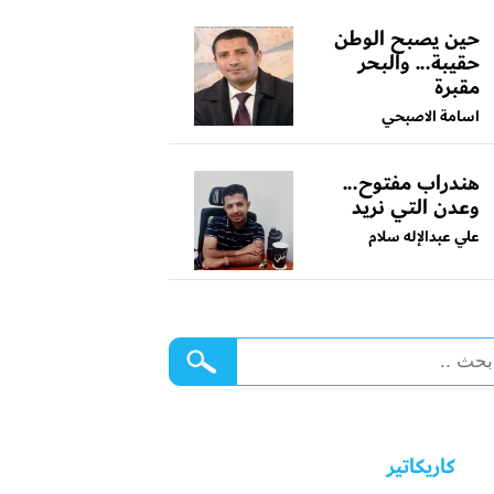
حين يصبح الوطن
حقيبة... والبحر
مقبرة
اسامة الاصبحي
هندراب مفتوح...
وعدن التي نريد
علي عبدالإله سلام
كاريكاتير