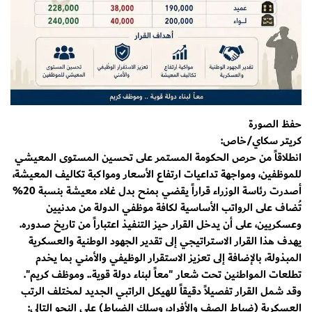
حفظ الصورة
كريتر سكاي/خاص:
انطلاقاً من حرص الحكومة المستمر على تحسين المستوى المعيشي
للموظفين، ومواجهة تداعيات ارتفاع الأسعار ومواكبة تكاليف المعيشة،
أصدرت رئاسة الوزراء قراراً يقضي بمنح بدل غلاء معيشة بنسبة 20%
تُضاف على الرواتب الأساسية لكافة موظفي الدولة من مدنيين
وعسكريين، على أن يدخل القرار حيز التنفيذ اعتباراً من تاريخ صدوره.
​يهدف هذا القرار الاستراتيجي إلى تقدير الجهود الوطنية والعسكرية
المبذولة، بالإضافة إلى تعزيز الاستقرار الوظيفي والأمني بما يخدم
تطلعات المواطنين تحت شعار "معاً لبناء دولة قوية.. وموظف كريم".
​وقد شمل القرار تفصيلاً دقيقاً للهيكل الراتبي الجديد لمختلف الرتب
العسكرية (ضباط الصف والأفراد، وسلك الضباط) على النحو التالي: