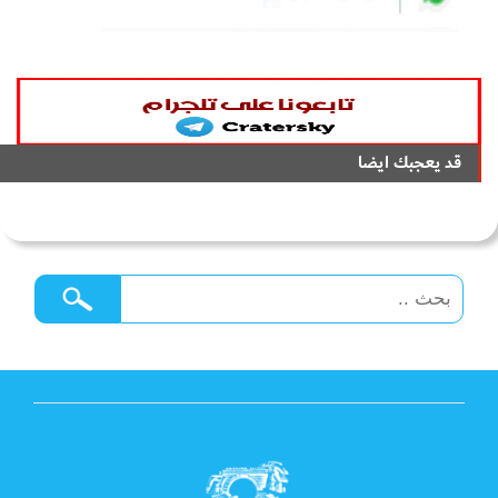
قد يعجبك ايضا