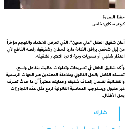
حفظ الصورة
كريتر سكاي: خاص
أعلن شقيق الطفل "علي معين"، الذي تعرض للاعتداء والتهجم مؤخراً
من قِبل شخص يرافق الفنانة ماريا قحطان وشقيقها، رفضه القاطع لأي
اعتذار شفهي أو تسويات ودية لا ترد الاعتبار لشقيقه.
وأكد شقيق الطفل في تصريحات وتداولات حظيت بتفاعل واسع،
تمسكه الكامل بالحق القانوني وملاحقة المعتدين عبر الجهات الرسمية
والقضائية، لضمان إنصاف شقيقه وحمايته، معتبراً أن ما حدث تصرف
غير مقبول ويستوجب المحاسبة القانونية لردع مثل هذه التجاوزات
بحق الأطفال.
شارك