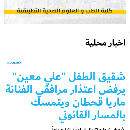
اخبار محلية
شقيق الطفل "علي معين"
يرفض اعتذار مرافقي الفنانة
ماريا قحطان ويتمسك
بالمسار القانوني
الأربعاء ٢٠ مايو ٢٠٢٦ الساعة ١٢:٠١ صباحاً