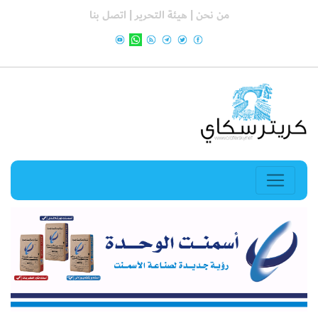
من نحن |
هيئة التحرير |
اتصل بنا