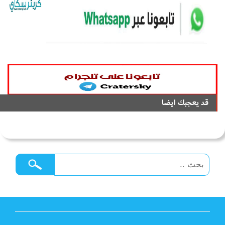
قد يعجبك ايضا