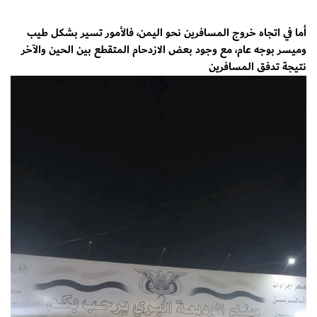
أما في اتجاه خروج المسافرين نحو اليمن، فالأمور تسير بشكل طيب
وميسر بوجه عام، مع وجود بعض الازدحام المتقطع بين الحين والآخر
نتيجة تدفق المسافرين