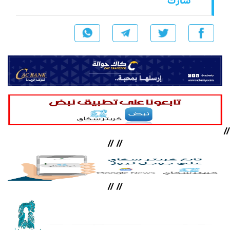
شارك
//
//
//
//
//