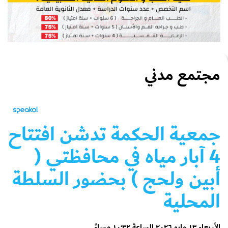
مجتمع مدني
جمعية الحكمة تدشن افتتاح
4 آبار مياه في محافظتي (
أبين ولحج ) بحضور السلطة
المحلية
الأربعاء ١٣ مايو ٢٠٢٦ الساعة ١٠:٣٢ مساءً