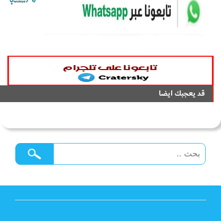
قد يعجبك ايضا