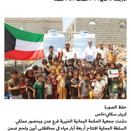
حفظ الصورة
كريتر سكاي:خاص
دشنت جمعية الحكمة اليمانية الخيرية فرع عدن وبحضور ممثلي
السلطة المحلية افتتاح أربعة آبار مياه في محافظتي أبين ولحج ضمن