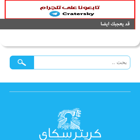
قد يعجبك ايضا