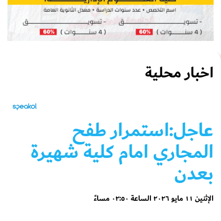
اخبار محلية
عاجل:استمرار طفح
المجاري امام كلية شهيرة
بعدن
الإثنين ١١ مايو ٢٠٢٦ الساعة ٠٢:٥٠ مساءً