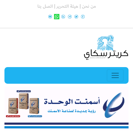
من نحن |
هيئة التحرير |
اتصل بنا