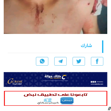
شارك
//