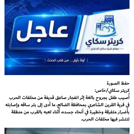
حفظ الصورة
كريتر سكاي/خاص:
أُصيب طفل بجروح بالغة إثر انفجار صاعق قديفة من مخلفات الحرب
في قرية القرين الشاعري بمحافظة الضالع، ما أدى إلى بتر ساقه وإصابته
بأضرار متفرقة وخطيرة في أنحاء جسده، أثناء لعبه بالقرب من منطقة
تنتشر فيها مخلفات الحرب.