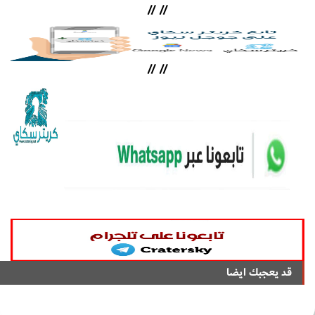
//
//
//
//
قد يعجبك ايضا