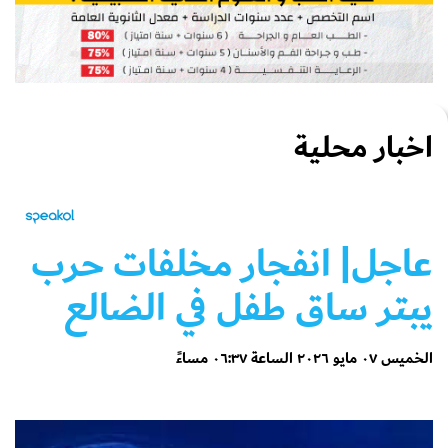
اخبار محلية
عاجل| انفجار مخلفات حرب
يبتر ساق طفل في الضالع
الخميس ٠٧ مايو ٢٠٢٦ الساعة ٠٦:٣٧ مساءً