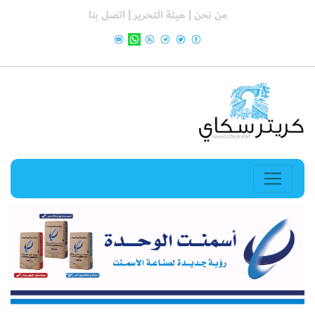
من نحن |
هيئة التحرير |
اتصل بنا