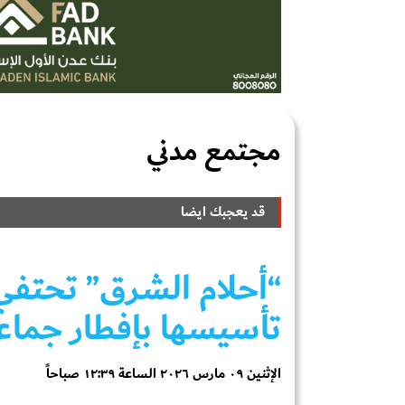
مجتمع مدني
قد يعجبك ايضا
“أحلام الشرق” تحتفي
تأسيسها بإفطار جماع
الإثنين ٠٩ مارس ٢٠٢٦ الساعة ١٢:٣٩ صباحاً