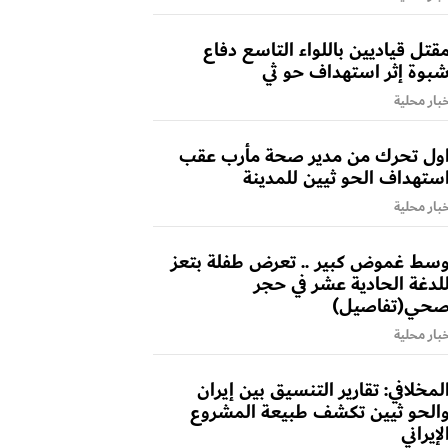
قتل قياديين باللواء التاسع دفاع
بوة إثر استهداف حو ثي
بار محلية
ول تحرك من مدير صحة مأرب عقب
ستهداف الحو ثيين للمدينة
بار محلية
سط غموض كبير .. تعرض طفلة بتعز
لدغة الحادية عشر في حجر
حي(تفاصيل)
بار محلية
لمخلافي: تقارير التنسيق بين إيران
الحو ثيين تكشف طبيعة المشروع
لإيراني