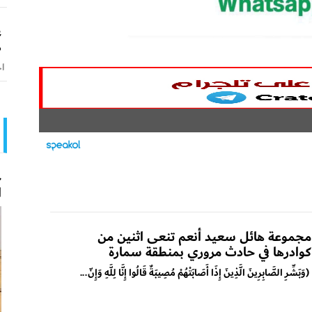
ع
ص
اخ
ح
ا
مجموعة هائل سعيد أنعم تنعى اثنين من
كوادرها في حادث مروري بمنطقة سمارة
(وَبَشِّرِ الصَّابِرِينَ الَّذِينَ إِذَا أَصَابَتْهُمْ مُصِيبَةٌ قَالُوا إِنَّا لِلَّهِ وَإِنّ...