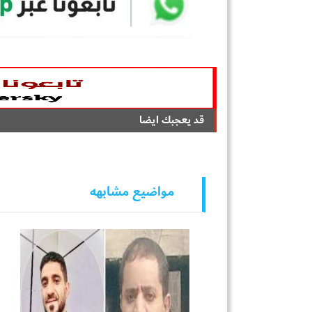
قد يعجبك ايضا
مواضيع مشابهه