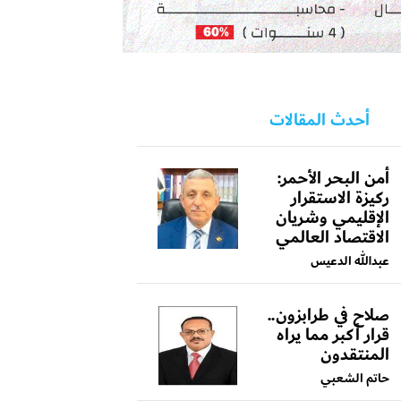
أحدث المقالات
أمن البحر الأحمر:
ركيزة الاستقرار
الإقليمي وشريان
الاقتصاد العالمي
عبدالله الدعيس
صلاح في طرابزون..
قرار أكبر مما يراه
المنتقدون
حاتم الشعبي