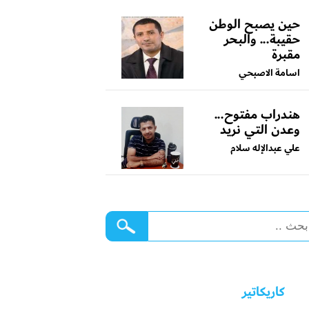
حين يصبح الوطن
حقيبة... والبحر
مقبرة
اسامة الاصبحي
هندراب مفتوح...
وعدن التي نريد
علي عبدالإله سلام
كاريكاتير