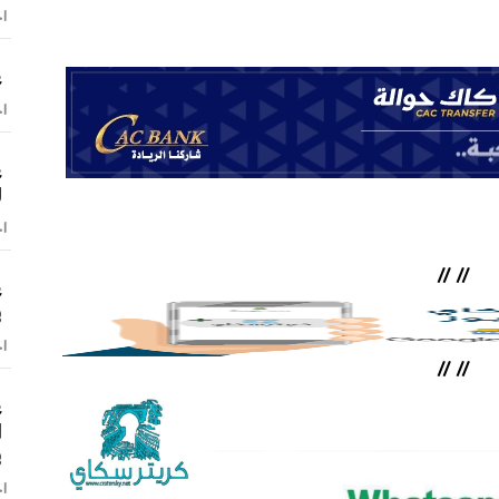
اخ
ع
اخ
ع
ل
اخ
//
//
ع
ف
اخ
//
//
ع
ا
ف
اخ