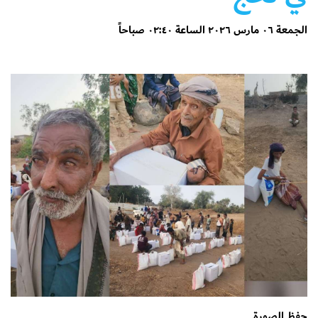
الجمعة ٠٦ مارس ٢٠٢٦ الساعة ٠٢:٤٠ صباحاً
حفظ الصورة