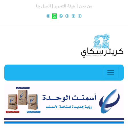
من نحن |
هيئة التحرير |
اتصل بنا