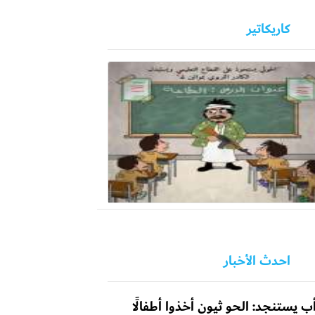
كاريكاتير
احدث الأخبار
ب يستنجد: الحو ثيون أخذوا أطفالًا