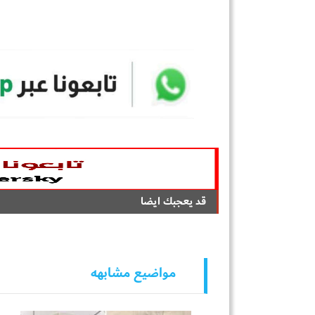
قد يعجبك ايضا
مواضيع مشابهه