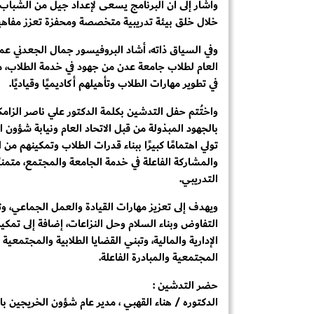
وأشار إلى أن البرنامج يسعى لإعداد جيل من الشباب 
خلال خلق بيئة تدريبية متخصصة ومحفزة تعزز مفاهيم ال
وفي السياق ذاته، أشاد البروفيسور جمال الجعدني عميد 
العام لطلاب جامعة عدن من جهود في خدمة الطلاب، مؤ
في تطوير مهارات الطلاب وتأهيلهم أكاديميًا وقياديًا.
واختُتم حفل التدشين بكلمة الدكتور علي ناصر الز
بالجهود المبذولة من قبل الاتحاد العام ونيابة شؤون ا
تولي اهتمامًا كبيرًا ببناء قدرات الطلاب وتمكينهم من
والمشاركة الفاعلة في خدمة الجامعة والمجتمع، متمني
التدريبي.
ويهدف إلى تعزيز مهارات القيادة والعمل الجماعي، وتط
التفاوض وبناء السلام وحل النزاعات، إضافة إلى تمكي
الإدارية والمالية، وتبني القضايا الطلابية والمجتمع
المجتمعية والمبادرة الفاعلة.
حضر التدشين :
الدكتوره / هناء القهبي ، مدير عام شؤون الخريجين ب