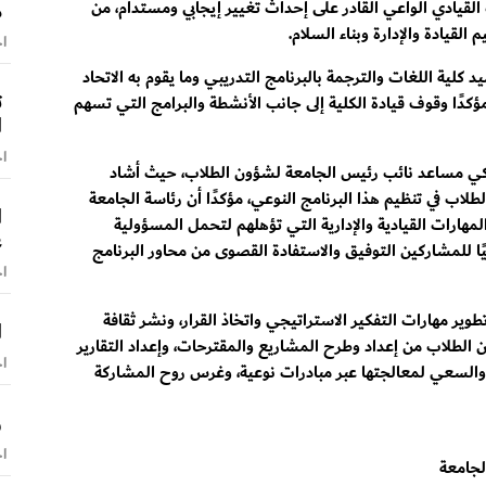
م
القيادي الواعي القادر على إحداث تغيير إيجابي ومستدام، من
قيادة والإدارة وبناء السلام.
اخ
كلية اللغات والترجمة بالبرنامج التدريبي وما يقوم به الاتحاد
ت
كدًا وقوف قيادة الكلية إلى جانب الأنشطة والبرامج التي تسهم
ا
اخ
امكي مساعد نائب رئيس الجامعة لشؤون الطلاب، حيث أشاد
لطلاب في تنظيم هذا البرنامج النوعي، مؤكدًا أن رئاسة الجامعة
ا
 المهارات القيادية والإدارية التي تؤهلهم لتحمل المسؤولية
غ
ًا للمشاركين التوفيق والاستفادة القصوى من محاور البرنامج
اخ
وير مهارات التفكير الاستراتيجي واتخاذ القرار، ونشر ثقافة
ا
ن الطلاب من إعداد وطرح المشاريع والمقترحات، وإعداد التقارير
اخ
ية والسعي لمعالجتها عبر مبادرات نوعية، وغرس روح المشاركة
و
اخ
الجامعة