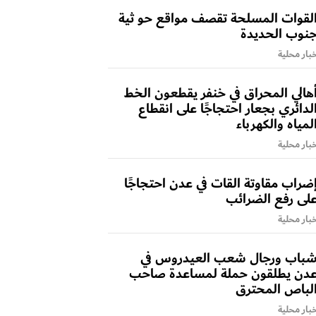
لقوات المسلحة تقصف مواقع حو ثية
نوب الحديدة
بار محلية
هالي المحراق في خنفر يقطعون الخط
لدائري بجعار احتجاجًا على انقطاع
لمياه والكهرباء
بار محلية
ضراب مقاوتة القات في عدن احتجاجًا
لى رفع الضرائب
بار محلية
باب ورجال شعب العيدروس في
دن يطلقون حملة لمساعدة صاحب
لباص المحترق
بار محلية