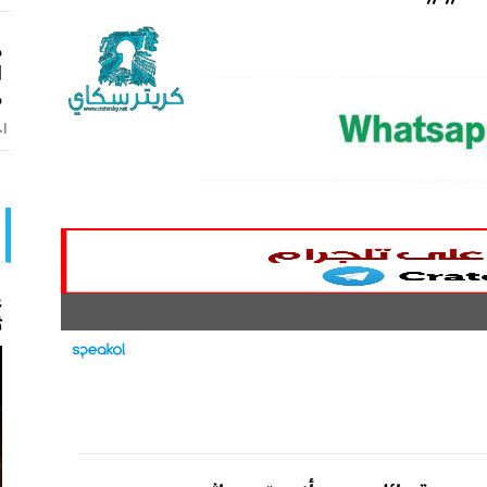
م
ا
م
اخ
ع
ث