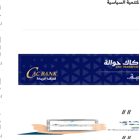
للتنمية السياسية
ا
ج
اخ
أ
ا
ا
اخ
إ
ع
اخ
//
//
ش
ع
ا
اخ
//
//