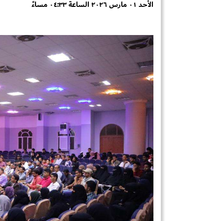
الأحد ٠١ مارس ٢٠٢٦ الساعة ٠٤:٣٣ مساءً