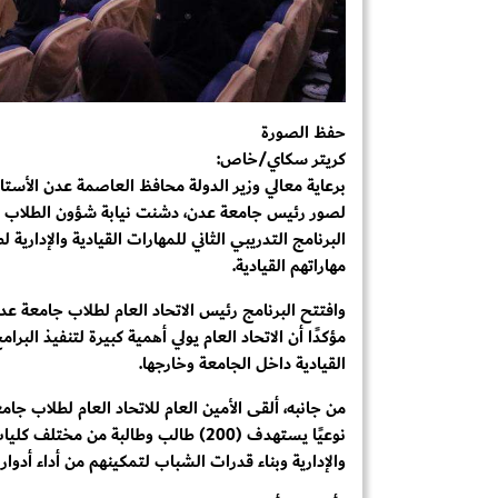
حفظ الصورة
كريتر سكاي/خاص:
برعاية معالي وزير الدولة محافظ العاصمة عدن الأست
البرنامج التدريبي الثاني للمهارات القيادية والإداري
مهاراتهم القيادية.
وافتتح البرنامج رئيس الاتحاد العام لطلاب جامعة عدن
مؤكدًا أن الاتحاد العام يولي أهمية كبيرة لتنفيذ البر
القيادية داخل الجامعة وخارجها.
من جانبه، ألقى الأمين العام للاتحاد العام لطلاب جامعة
نوعيًا يستهدف (200) طالب وطالبة من 
والإدارية وبناء قدرات الشباب لتمكينهم من أداء أدوار