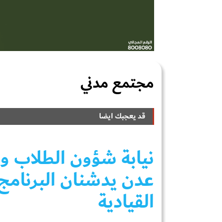
مجتمع مدني
قد يعجبك ايضا
نيابة شؤون الطلاب وا
عدن يدشنان البرنامج ا
القيادية