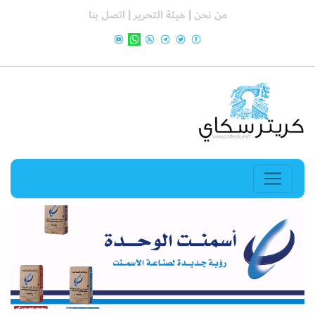
من نحن |
هيئة التحرير |
اتصل بنا