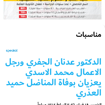
مناسبات
الدكتور عدنان الجفري ورجل
الاعمال محمد الاسدي
يعزيان بوفاة المناضل حميد
العذري
الخميس ١٩ فبراير ٢٠٢٦ الساعة ١٢:١٤ صباحاً