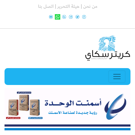
من نحن |
هيئة التحرير |
اتصل بنا