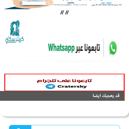
//
//
قد يعجبك ايضا