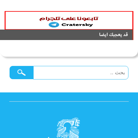
قد يعجبك ايضا