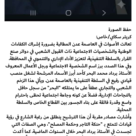
حفظ الصورة
كريتر سكاي/خاص:
تعالت الأصوات في العاصمة عدن المطالبة بضرورة إشراك الكفاءات
الوطنية والشخصيات الاجتماعية ذات القبول الشعبي في دوائر صنع
القرار بالسلطة التنفيذية، لتعزيز الأداء الإداري والتنموي في المحافظة.
وفي هذا الصدد، برز اسم الشخصية الاجتماعية ورجل الأعمال المعروف
الأستاذ برداد محمد البحر كأحد أبرز الأسماء المرشحة لشغل منصب
قيادي رفيع في السلطة التنفيذية بالعاصمة عدن. ويأتي هذا الزخم
الشعبي والتجاري عطفاً على ما يمتلكه "البحر" من سجل حافل
بالنجاحات الإدارية، فضلاً عن كونه وجاهة اجتماعية تحظى باحترام
واسع وقدرة فائقة على بناء الجسور بين القطاع الخاص والسلطة
المحلية.
وأشارت مصادر مقربة أن هذا الترشيح ينطلق من رغبة الشارع في رؤية
قيادات تتمتع بـ "حنكة التاجر وحكمة المصلح"، وهي الصفات التي
تجسدت في الأستاذ برداد البحر خلال السنوات الماضية. كما أكدت