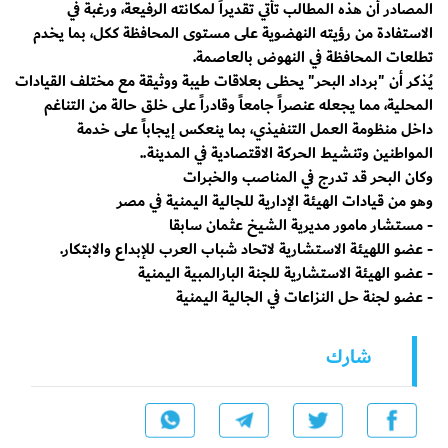
المصادر أن هذه المطالب تأتي تقديراً لمكانته الرفيعة، ورغبةً في
الاستفادة من رؤيته النهضوية على مستوى المحافظة ككل، بما يخدم
تطلعات المحافظة في النهوض بالعاصمة.
يُذكر أن "برداد البحر" يحظى بعلاقات طيبة ووثيقة مع مختلف القيادات
المحلية، مما يجعله عنصراً جامعاً وقادراً على خلق حالة من التناغم
داخل منظومة العمل التنفيذي، بما ينعكس إيجاباً على خدمة
المواطنين وتنشيط الحركة الاقتصادية في المدينة..
وكان البحر قد تدرج في المناصب والخبرات
وهو من قيادات الهيئة الإدارية للجالية اليمنية في مصر
- مستشار مامور مديرية الشيخ عثمان سابقا
- ⁠عضو اللهيئة الاستشارية لاتحاد شباب العرب للإبداع والابتكار.
- ⁠عضو الهيئة الاستشارية للجنة البارالمبية اليمنية
- ⁠عضو لجنة حل النزاعات في الجالية اليمنية
شارك