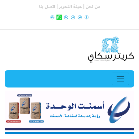
من نحن |
هيئة التحرير |
اتصل بنا