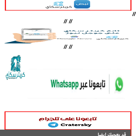
//
//
//
//
//
قد يعجبك ايضا