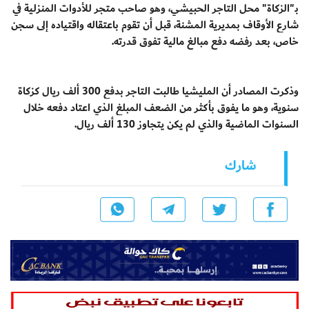
بـ"الزكاة" محل التاجر الحبيشي، وهو صاحب متجر للأدوات المنزلية في
شارع الأوقاف بمديرية المشنة، قبل أن تقوم باعتقاله واقتياده إلى سجن
خاص، بعد رفضه دفع مبالغ مالية تفوق قدرته.
وذكرت المصادر أن المليشيا طالبت التاجر بدفع 300 ألف ريال كزكاة
سنوية، وهو ما يفوق بأكثر من الضعف المبلغ الذي اعتاد دفعه خلال
السنوات الماضية والذي لم يكن يتجاوز 130 ألف ريال.
شارك