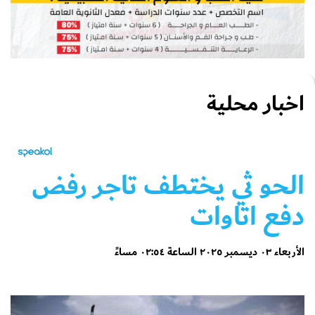
اخبار محلية
الحو ثي يختطف تاجر رفض
دفع اتاوات
الأربعاء ٠٣ ديسمبر ٢٠٢٥ الساعة ٠٢:٥٤ مساءً