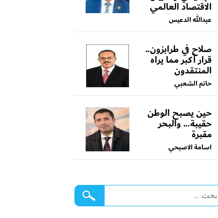
الاقتصاد العالمي
عبدالله الدعيس
صلاح في طرابزون..
قرار أكبر مما يراه
المنتقدون
حاتم الشعبي
حين يصبح الوطن
حقيبة... والبحر
مقبرة
اسامة الاصبحي