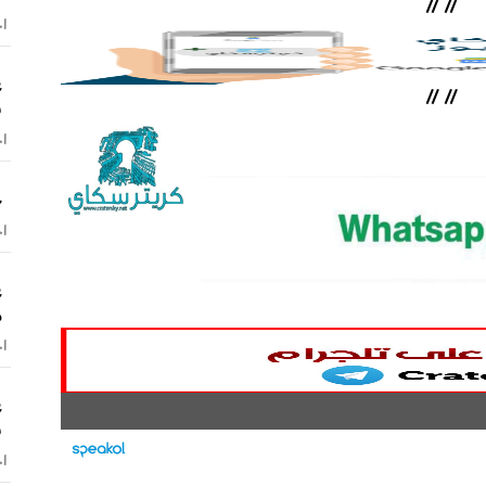
//
//
اخ
ع
//
//
س
اخ
ح
اخ
ع
م
اخ
ع
ش
اخ