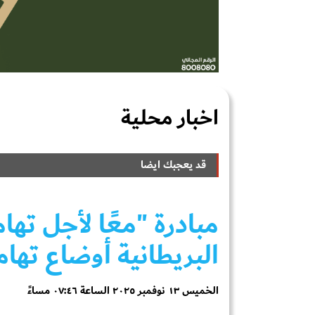
اخبار محلية
قد يعجبك ايضا
مبادرة "معًا لأجل ته
البريطانية أوضاع تها
الخميس ١٣ نوفمبر ٢٠٢٥ الساعة ٠٧:٤٦ مساءً