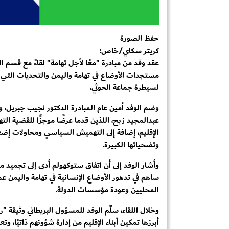
حفظ الصورة
كريتر سكاي/خاص:
عقد وفد من مبادرة "معًا لأجل تهامة" لقاءً مع قسم ا
مستجدات الأوضاع في تهامة واليمن والتحديات التي يو
لسيطرة جماعة الحوثي.
وضم الوفد أمين عام المبادرة الدكتور نجيب جبريل،
عبدالمجيد زبح، اللذين قدما عرضًا موجزًا للقضية ال
الإقليم، إضافة إلى التهميش السياسي ومحاولات إضع
وتضحياتها الكبيرة.
وأشار الوفد إلى أن اتفاق ستوكهولم أدى إلى تجميد م
ساهم في تدهور الأوضاع الإنسانية في تهامة واليمن ع
المحليين وعودة مؤسسات الدولة.
وخلال اللقاء، سلّم الوفد للمسؤول البريطاني وثيقة 
أبرزها تمكين أبناء الإقليم من إدارة شؤونهم ذاتيًا، 