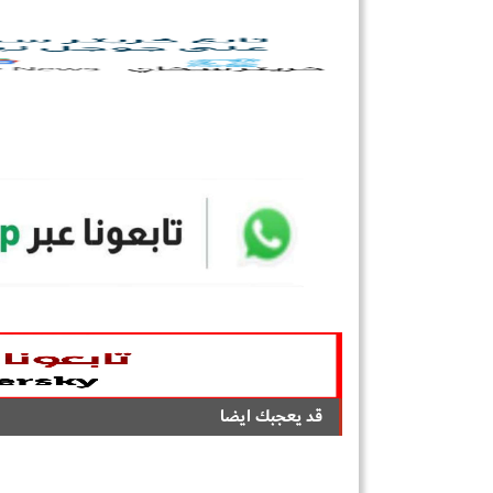
قد يعجبك ايضا