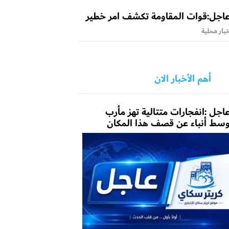
اجل:قوات المقاومة تكشف امر خطير
بار محلية
أهم الأخبار الان
اجل :انفجارات متتالية تهز مأرب
سط أنباء عن قصف هذا المكان