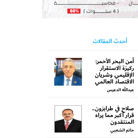
أحدث المقالات
أمن البحر الأحمر:
ركيزة الاستقرار
الإقليمي وشريان
الاقتصاد العالمي
عبدالله الدعيس
صلاح في طرابزون..
قرار أكبر مما يراه
المنتقدون
حاتم الشعبي