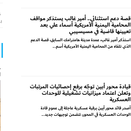
ع
قصة دعم استثنائي.. أمير غالب يستذكر مواقف
اخ
المحامية اليمنية الأمريكية أسماء علي بعد
تعيينها قاضية في مسيسيبي
استذكر أمير غالب، عمدة مدينة هامترامك السابق، قصة الدعم
الذي تلقاه من المحامية اليمنية الأمريكية أسم...
ح
ا
قيادة محور أبين توجّه برفع إحصائيات المرتبات
وتعلن اعتماد ميزانيات تشغيلية للوحدات
العسكرية
​أصدر قائد محور أبين برقية عسكرية عاجلة إلى عموم قادة
الوحدات العسكرية في المحور، تتضمن توجيهات جديد...