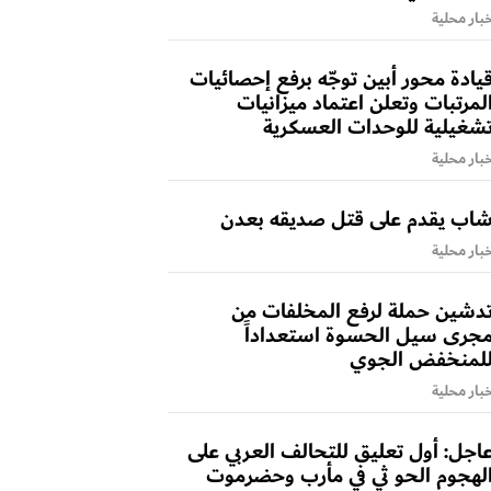
بار محلية
يادة محور أبين توجّه برفع إحصائيات
لمرتبات وتعلن اعتماد ميزانيات
شغيلية للوحدات العسكرية
بار محلية
اب يقدم على قتل صديقه بعدن
بار محلية
دشين حملة لرفع المخلفات من
جرى سيل الحسوة استعداداً
لمنخفض الجوي
بار محلية
اجل: أول تعليق للتحالف العربي على
لهجوم الحو ثي في مأرب وحضرموت