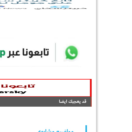
قد يعجبك ايضا
مواضيع مشابهه