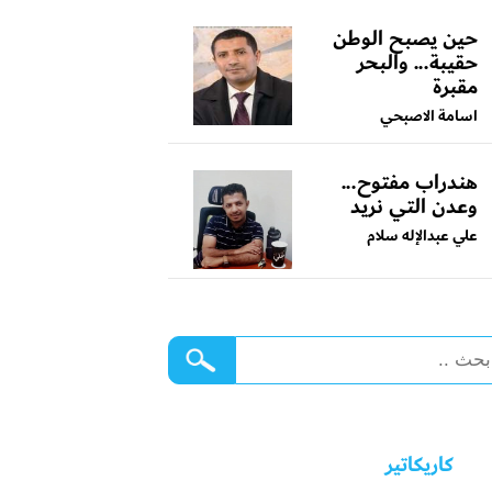
حين يصبح الوطن
حقيبة... والبحر
مقبرة
اسامة الاصبحي
هندراب مفتوح...
وعدن التي نريد
علي عبدالإله سلام
كاريكاتير