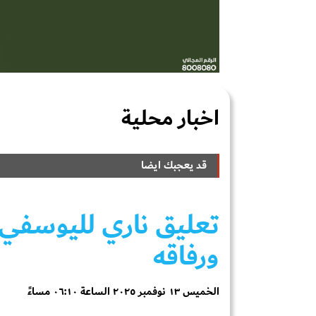
اخبار محلية
قد يعجبك ايضا
تعليق ناري لليوسفي 
ورفاقه
الخميس ١٣ نوفمبر ٢٠٢٥ الساعة ٠٦:١٠ مساءً