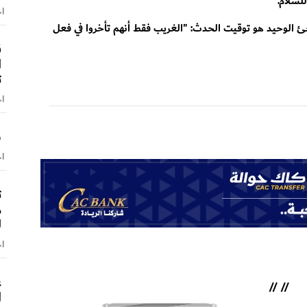
لسلام."
اخ
جئ الوحيد هو توقيت الحدث: "الغريب فقط أنهم تأخروا في فعل
ق
ا
ت
اخ
ش
اخ
ت
م
ل
اخ
ع
//
//
ا