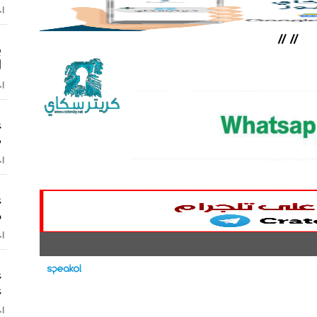
اخ
//
//
ب
ا
اخ
ع
ص
اخ
ع
م
اخ
ع
ع
اخ