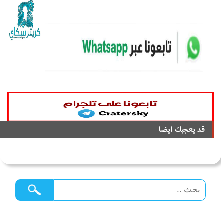
قد يعجبك ايضا