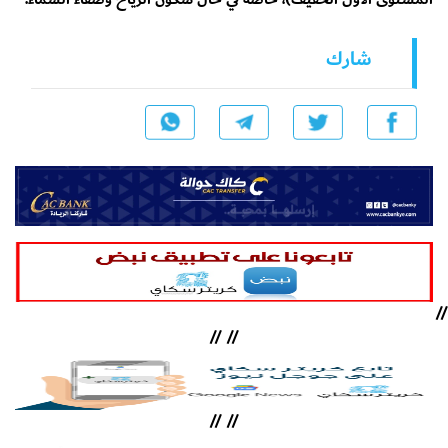
شارك
//
//
//
//
//