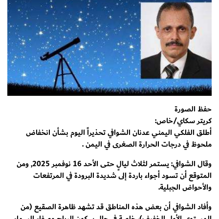
حفظ الصورة
كريتر سكاي/خاص:
أطلق الفلكي اليمني عدنان الشوافي تحذيراً اليوم بشأن انخفاض
ملحوظ في درجات الحرارة الصغرى في اليمن .
وقال الشوافي: يستمر لثلاث ليالٍ حتى الأحد 16 نوفمبر 2025, ومن
المتوقع أن تسود أجواء باردة إلى شديدة البرودة في المرتفعات
والأحواض الجبلية.
وأفاد الشوافي أن بعض هذه المناطق قد تشهد ظاهرة الصقيع (من
المستوى الأول الخفيف)، خاصة في حال سكون الرياح وصفاء السماء.