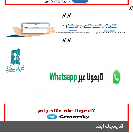
//
//
//
//
//
قد يعجبك ايضا