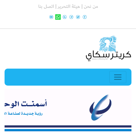
من نحن |
هيئة التحرير |
اتصل بنا