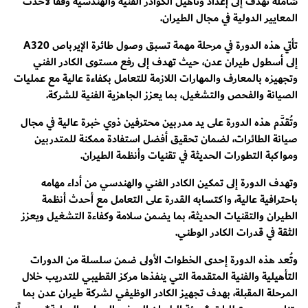
شاملة تهدف إلى إعداد وتأهيل الكوادر الفنية والهندسية وفقًا لأحدث
المعايير الدولية في مجال الطيران.
تأتي هذه الدورة في مرحلة مهمة تسبق وصول طائرة الإيرباص A320
إلى أسطول طيران عدن، حيث تهدف إلى رفع مستوى الكادر الفني
وتجهيزه بالمعارف والمهارات اللازمة للتعامل بكفاءة عالية مع عمليات
الصيانة والفحص والتشغيل، بما يعزز الجاهزية الفنية للشركة.
وتُقدَّم هذه الدورة على يد مدربين محترفين ذوي خبرة عالية في مجال
صيانة الطائرات، لضمان تحقيق أفضل استفادة ممكنة للمتدربين
ومواكبة التطورات الحديثة في تقنيات وأنظمة الطيران.
وتهدف الدورة إلى تمكين الكادر الفني والهندسي من أداء مهامه
باحترافية عالية، واكتسابه القدرة على التعامل مع أحدث أنظمة
الطيران والتقنيات الحديثة، بما يضمن سلامة وكفاءة التشغيل ويعزز
الثقة في قدرات الكادر الوطني.
وتُعد هذه الدورة إحدى الخطوات الأولى ضمن سلسلة من الدورات
التأهيلية والفنية المتقدمة التي ينفذها مركز القطيبي للتدريب خلال
المرحلة المقبلة، بهدف تجهيز الكادر الوظيفي لشركة طيران عدن بما