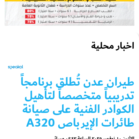
اخبار محلية
طيران عدن تُطلق برنامجاً
تدريبياً متخصصاً لتأهيل
الكوادر الفنية على صيانة
طائرات الإيرباص A320
الإثنين ١٠ نوفمبر ٢٠٢٥ الساعة ٠٤:٤٣ مساءً