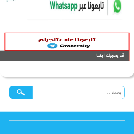
قد يعجبك ايضا