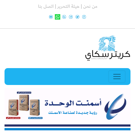
من نحن |
هيئة التحرير |
اتصل بنا