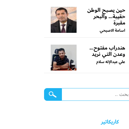
حين يصبح الوطن
حقيبة... والبحر
مقبرة
اسامة الاصبحي
هندراب مفتوح...
وعدن التي نريد
علي عبدالإله سلام
كاريكاتير