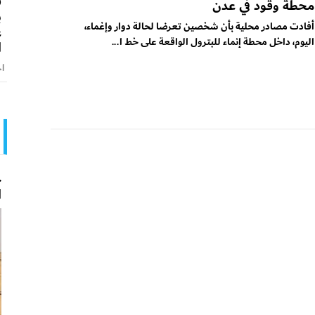
ق
محطة وقود في عدن
ب
أفادت مصادر محلية بأن شخصين تعرضا لحالة دوار وإغماء،
ع
اليوم، داخل محطة إنماء للبترول الواقعة على خط ا...
ا
اخ
ح
ا