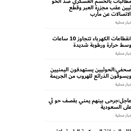
طالبات بالحسم العسكري ضد الحو
يين عقب مجزرة العبر وقطع
لاتصالات عن مأرب
بار محلية
انقطاعات الكهرباء تتجاوز 10 ساعات
سط حرارة ورطوبة شديدة
بار محلية
حفي:الحوثيين يستهدفون اليمنيين
يسوقون الذرائع للهروب من الجريمة
بار محلية
اجل:جرحى بينهم يمني بقصف حو ثي
لى السعودية
بار محلية