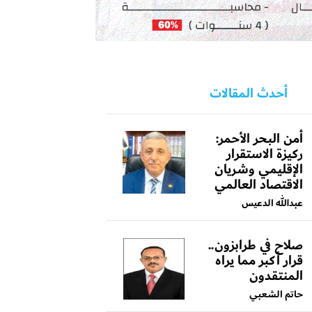
أحدث المقالات
أمن البحر الأحمر:
ركيزة الاستقرار
الإقليمي وشريان
الاقتصاد العالمي
عبدالله الدعيس
صلاح في طرابزون..
قرار أكبر مما يراه
المنتقدون
حاتم الشعبي