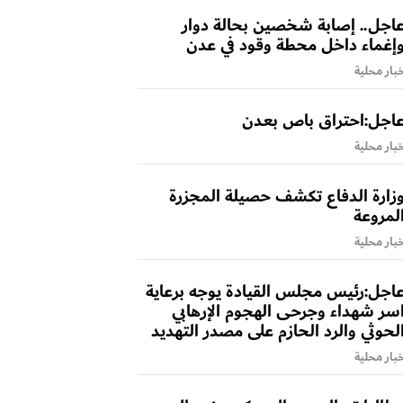
اجل.. إصابة شخصين بحالة دوار
إغماء داخل محطة وقود في عدن
بار محلية
اجل:احتراق باص بعدن
بار محلية
زارة الدفاع تكشف حصيلة المجزرة
لمروعة
بار محلية
اجل:رئيس مجلس القيادة يوجه برعاية
سر شهداء وجرحى الهجوم الإرهابي
لحوثي والرد الحازم على مصدر التهديد
بار محلية