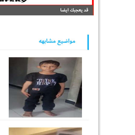
قد يعجبك ايضا
مواضيع مشابهه