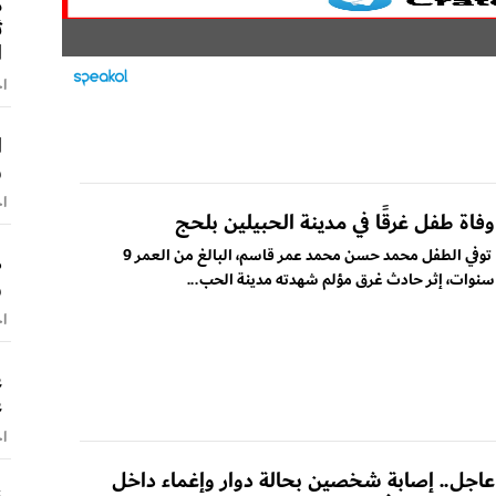
م
ث
ا
اخ
و
اخ
وفاة طفل غرقًا في مدينة الحبيلين بلحج
توفي الطفل محمد حسن محمد عمر قاسم، البالغ من العمر 9
ص
سنوات، إثر حادث غرق مؤلم شهدته مدينة الحب...
و
اخ
ع
ع
اخ
عاجل.. إصابة شخصين بحالة دوار وإغماء داخل