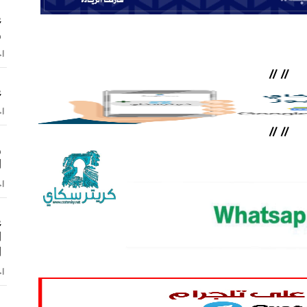
ع
و
اخ
//
//
ع
اخ
//
//
و
ا
اخ
ع
ا
ا
اخ