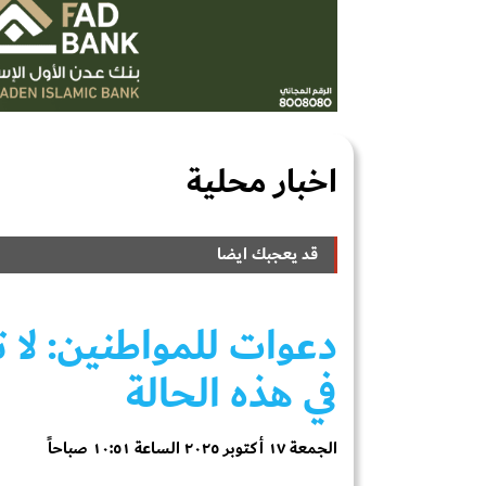
اخبار محلية
قد يعجبك ايضا
دعوات للمواطنين: لا ت
في هذه الحالة
الجمعة ١٧ أكتوبر ٢٠٢٥ الساعة ١٠:٥١ صباحاً