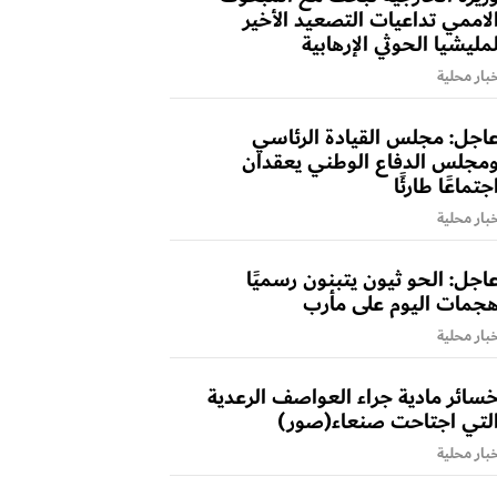
لاممي تداعيات التصعيد الأخير
مليشيا الحوثي الإرهابية
بار محلية
اجل: مجلس القيادة الرئاسي
مجلس الدفاع الوطني يعقدان
جتماعًا طارئًا
بار محلية
اجل: الحو ثيون يتبنون رسميًا
جمات اليوم على مأرب
بار محلية
سائر مادية جراء العواصف الرعدية
لتي اجتاحت صنعاء(صور)
بار محلية