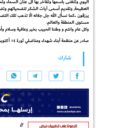
العظيمة, وتقديم أسمى آيات الشكر لتضحياتهم وتضحيات
يرزقون ..كما نسأل الله جل جلاله الّا تذهب تلك الت
مستوى المنطقة والعالم.
وكل عام وانتم و وطننا الحبيب بخير وعافية وسلام وأم
صادر عن منظمة أبناء شهداء ومناضلي ثورة ١٤ أكتوبر المجيدة /عدن بتاريخ ١٣ / اكتوبر ٢٠٢٥
شارك
//