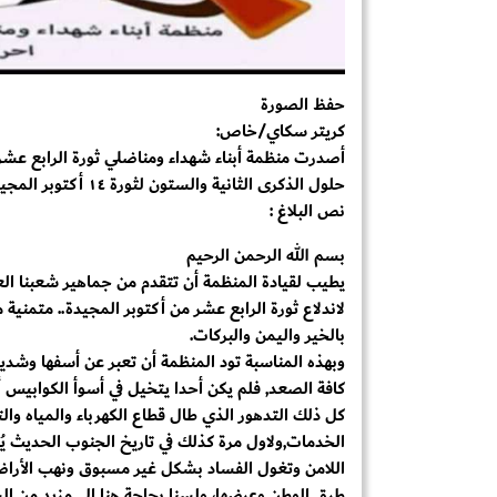
حفظ الصورة
كريتر سكاي/خاص:
أصدرت منظمة أبناء شهداء ومناضلي ثورة الرابع عشر
حلول الذكرى الثانية والستون لثورة ١٤ أكتوبر المجيدة .
نص البلاغ :
بسم الله الرحمن الرحيم
يطيب لقيادة المنظمة أن تتقدم من جماهير شعبنا العظ
لاندلاع ثورة الرابع عشر من أكتوبر المجيدة.. متمنية
بالخير واليمن والبركات.
وبهذه المناسبة تود المنظمة أن تعبر عن أسفها وشديد
كافة الصعد, فلم يكن أحدا يتخيل في أسوأ الكوابيس أ
كل ذلك التدهور الذي طال قطاع الكهرباء والمياه وا
الخدمات,ولاول مرة كذلك في تاريخ الجنوب الحديث يُع
اللامن وتغول الفساد بشكل غير مسبوق ونهب الأراضي
طرق الوطن وعرضها، ولسنا بحاجة هنا إلى مزيد من ال