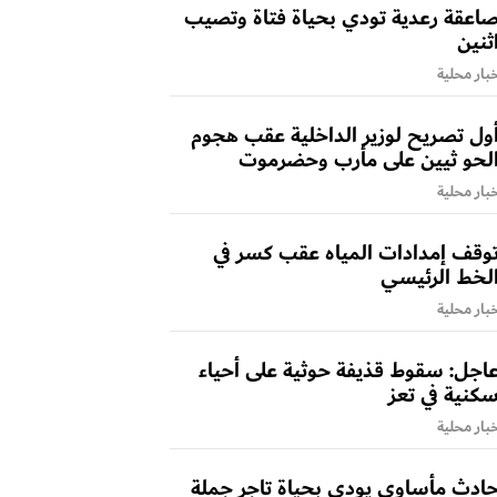
اعقة رعدية تودي بحياة فتاة وتصيب
ثنين
بار محلية
ول تصريح لوزير الداخلية عقب هجوم
لحو ثيين على مأرب وحضرموت
بار محلية
وقف إمدادات المياه عقب كسر في
لخط الرئيسي
بار محلية
اجل: سقوط قذيفة حوثية على أحياء
كنية في تعز
بار محلية
ادث مأساوي يودي بحياة تاجر جملة