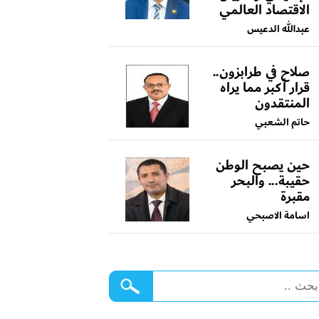
الاقتصاد العالمي
عبدالله الدعيس
صلاح في طرابزون..
قرار أكبر مما يراه
المنتقدون
حاتم الشعبي
حين يصبح الوطن
حقيبة... والبحر
مقبرة
اسامة الاصبحي