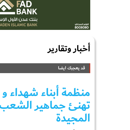
أخبار وتقارير
قد يعجبك ايضا
تهنئ جماهير الشعب ب
المجيدة