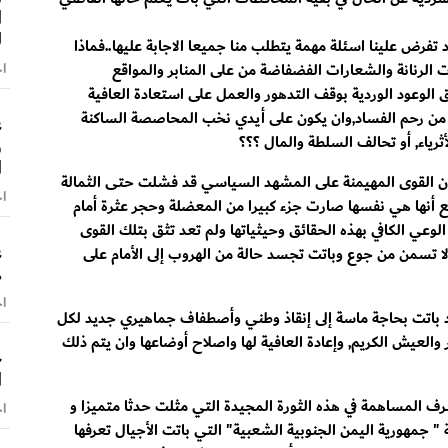
ا
ل
د تفرض علينا اسئلة مهمة يتطلب منا جميعا الاجابة عليها..فماذا
اخ
 الرنانة والشعارات الفضفاضة من على المنابر والمواقع
ق الوعود الوردية بوقف التدهور والعمل على استعادة العافية
 من رحم الفساد,وان يكون على أيدي نخب المحاصصة الساكنة
ع
و
أثرياء, أو تحالف السلطة والمال ؟؟؟
ا
 بأن القوى المهيمنة على المشهد السياسي قد فشلت حتى الثمالة
اخ
ئع أنها هي نفسها صارت جزء كبيرا من المعضلة وحجر عثرة أمام
لوعي الكافي بهذه الحقائق وحيثياتها ولم تعد تثق بتلك القوى
ع
لا تسمن من جوع وباتت تجسد حالة من الهروب إلى الأمام على
ه
اخ
بلاد باتت بحاجة ماسة إلى إنقاذ وطني وأصطفاف جماهيري جديد لكل
ار والعيش الكريم, وإعادة العافية لها واصلاح أوضاعها وان يتم ذلك
خ
ا
رف المساهمة في هذه الثورة المجيدة التي مثلت حدثا متميزا و
اخ
 " جمهورية اليمن الجنوبية الشعبية" التي باتت الأجيال تعرفها