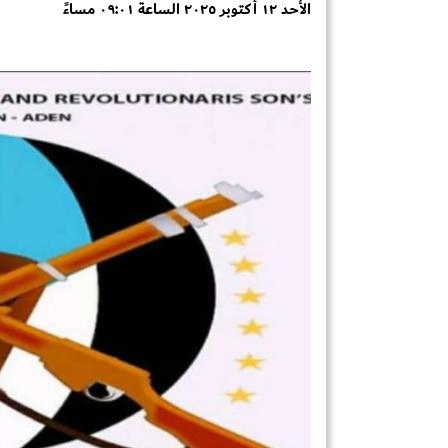
الأحد ١٢ أكتوبر ٢٠٢٥ الساعة ٠٩:٠١ مساءً