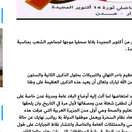
 من أكتوبر المجيدة بلاغا صحفيا موجها لجماهير الشعب بمناسبة
يم باحر التهاني والتبريكات بحلول الذكرى الثانية والستون
 من الله تبارك وتعالى أن يعيد هذه الذكرى العظيمة على وطنا
 امتعاضها لما آلت إليه أوضاع البلاد عامة ومدينة عدن خاصة على
ن تنطفئ شعلة عدن ومصفاتها لأول مرة في التاريخ, وان يلحقها
لتعليم والصحة وهي أولى مدن الجزيرة العربية التي عرفت هذه
اد نظام السخرة ويعمل موظفوا الدولة بلا رواتب, نهايك عن حالة
 والممتلكات العامة والخاصة, وانتشار نقاط الجبايات على طول
و
سردية عن الحال في بقية المحافظات التي بات يعلم حالها القاصي