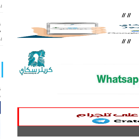
اخ
//
//
ع
م
اخ
//
//
ع
و