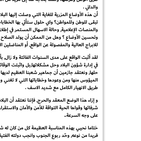
والداني .
أن هذه الأوضاع المزرية للغاية التي وصلت إليها البلا
تبقى للوطن وللمواطن؟ واي حلول ستأتي بها الخطابات
والمنصات الإعلامية, وحالة الاسهال المستمر في إطلا
وتحسين الأوضاع ؟ وهل من الممكن أن يولد الصلاح
للابراج العالية والمفصولة عن الواقع, أو المناضلين ال
لقد أثبت الواقع على مدى السنوات الفائتة ولا زال,
في إدارة شؤون البلاد وحل مشكلاتها,بل واثبتت الوقا
حلها, ونعتقد جازمين أن جماهير شعبنا العظيم لديها ا
الميؤوس منها ومن وعودها وخطاباتها التي لا تغني و
طريق الانهيار الكامل مع شديد الاسف .
و إزاء هذا الوضع المعقد والحرج, فإننا نعتقد أن ال
شرفائها وقواها الحية التواقة للأمن والأمان والاستقر
على وجه السرعة..
ختاما نحيي بهذه المناسبة العظيمة كل من كان له ش
فريدا من نوعه, وحّد ربوع الجنوب وانجب دولته الفتية