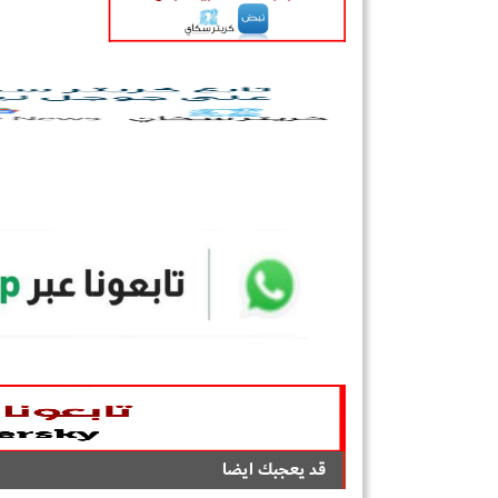
قد يعجبك ايضا