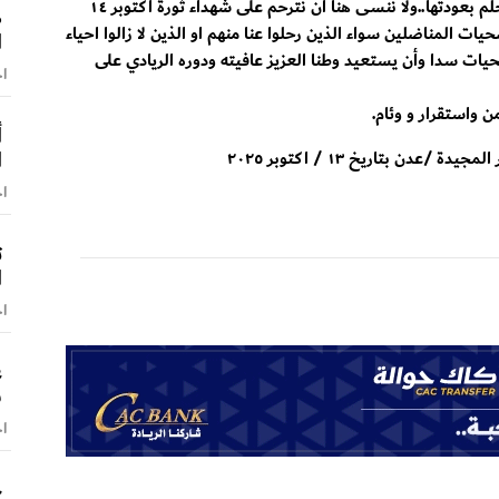
اليوم, وتتغنى باسمها وتفاخر بها الى عنان السماء وتحلم بعودتها..ولا ننسى هنا أن نترحم على شهداء ثورة اكتوبر ١٤
ص
 المناضلين سواء الذين رحلوا عنا منهم او الذين لا زالوا احياء
ا
ضحيات سدا وأن يستعيد وطنا العزيز عافيته ودوره الريادي على
اخ
ن واستقرار و وئام.
أ
ا
اخ
ت
ا
اخ
ع
س
اخ
ح