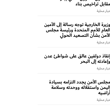
قابل تراخيص بناء
بار محلية
زيرة الخارجية توجه رسالة إلى الأمين
لعام للأمم المتحدة ورئيسة مجلس
لأمن بشأن التصعيد الحوثي
بار محلية
نقاذ دولفين عالق على شواطئ عدن
إعادته إلى البحر
بار محلية
جلس الأمن يجدد التزامه بسيادة
ليمن واستقلاله ووحدته وسلامة
راضيه
بار محلية