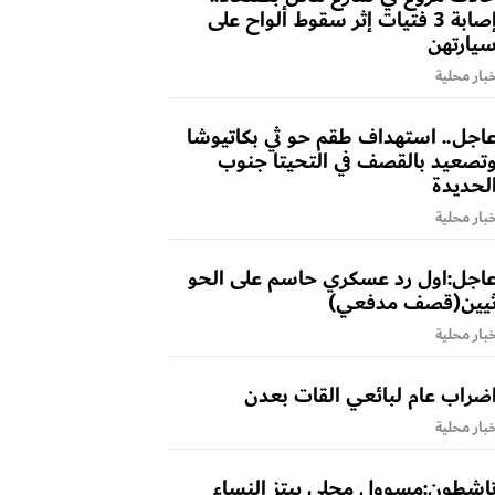
إصابة 3 فتيات إثر سقوط ألواح على
يارتهن
بار محلية
اجل.. استهداف طقم حو ثي بكاتيوشا
تصعيد بالقصف في التحيتا جنوب
لحديدة
بار محلية
اجل:اول رد عسكري حاسم على الحو
يين(قصف مدفعي)
بار محلية
ضراب عام لبائعي القات بعدن
بار محلية
اشطون:مسوول محلي يبتز النساء