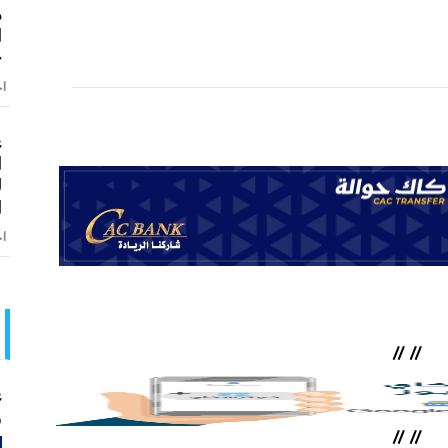
م
ا
–
اخ
ع
ا
ل
ا
اخ
//
//
ع
و
//
//