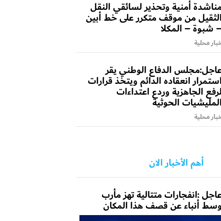
ناشدة أمنية وتحذير لسائقي النقل
لثقيل من موقف متكرر على خط أبين
 شبوة – المكلا
بار محلية
اجل:مجلس الدفاع الوطني يقر
ستمرار انعقاده الدائم ويتخذ قرارات
رفع الجاهزية وردع اعتداءات
لمليشيات الحوثية
بار محلية
أهم الأخبار الان
اجل :انفجارات متتالية تهز مأرب
سط أنباء عن قصف هذا المكان