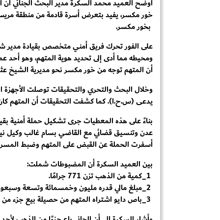
أوضح العميد محمد السكرة مدير البحث الجنائي أن الأ
خور مكسر، يفيد بتعرض أسرة قادمة من منطقة مريس ف
بخور مكسر.
على الفور تحرك فريق أمني متخصص بقيادة مدير شر
ومحيطه مما أدى إلى تحديد هوية المتهم، وهو أحد عما
أن المتهم توجه من خور مكسر نحو مديرية الشيخ عثم
وخلال البحث والتحري والتحقيقات توصلت الأجهزة ال
يدعى (س.ح.ا). كما كشفت التحقيقات أن المتهم كان
بناءً على هذه المعطيات جرى تشكيل حملة أمنية بقي
عدن وتنسيق قضائي مع القاضي بسام غالب وكيل نيا
أسفرت الحملة عن القبض على المتهم وضبط المسرو
بين العميد السكرة أن المضبوطات شملت:
1_كمية من الذهب تزن 771 جرامًا.
2_مبلغ مالي قدره مليون وخمسمائة وتسعة وسبعون ألف ريال يمني.
3_باص دايو اشتراه المتهم من حصيلة بيع جزء من الذهب المسروق.
وأشار السكرة إلى أن الجاني باع جزءًا من الذهب لأح