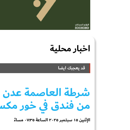
اخبار محلية
قد يعجبك ايضا
شرطة العاصمة عدن ت
من فندق في خور مكسر
الإثنين ١٥ سبتمبر ٢٠٢٥ الساعة ٠٧:٣٥ مساءً