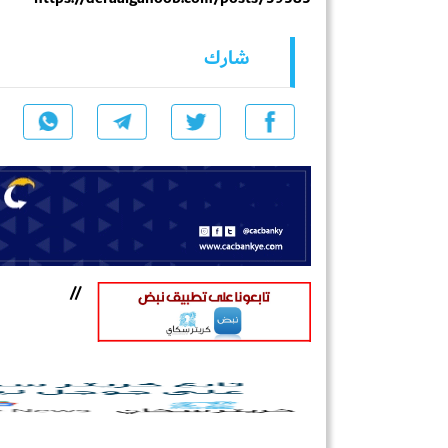
شارك
//