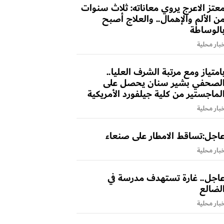
عتز الاعرج يروي معاناته: ثلاث سنوات
ن الألم والإهمال.. والعلاج أصبح
الوساطة
بار محلية
امتياز ومع مرتبة الشرف العليا..
لصحفي بشير سنان يحصل على
لماجستير من كلية جيلفورد الأمريكية
بار محلية
اجل:تساقط الامطار على صنعاء
بار محلية
اجل.. غارة تستهدف مدرسة في
لضالع
بار محلية