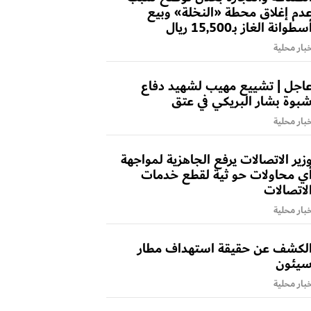
دم إغلاق محطة «النخلة» وبيع
سطوانة الغاز بـ15,500 ريال
بار محلية
اجل | تشييع مهيب لشهيد دفاع
بوة بشار البريكي في عتق
بار محلية
زير الاتصالات يرفع الجاهزية لمواجهة
ي محاولات حو ثية لقطع خدمات
لاتصالات
بار محلية
لكشف عن حقيقة استهداف مطار
يئون
بار محلية