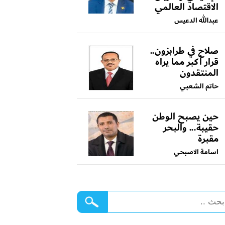
الاقتصاد العالمي
عبدالله الدعيس
صلاح في طرابزون..
قرار أكبر مما يراه
المنتقدون
حاتم الشعبي
حين يصبح الوطن
حقيبة... والبحر
مقبرة
اسامة الاصبحي