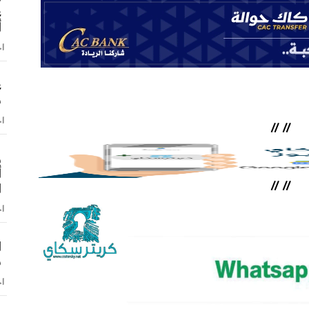
ع
أ
اخ
ع
ش
اخ
//
//
و
أ
//
//
ا
اخ
ا
س
اخ