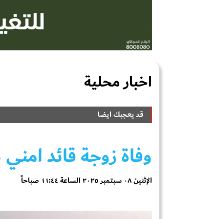
اخبار محلية
قد يعجبك ايضا
وفاة زوجة قائد امني
الإثنين ٠٨ سبتمبر ٢٠٢٥ الساعة ١١:٤٤ صباحاً