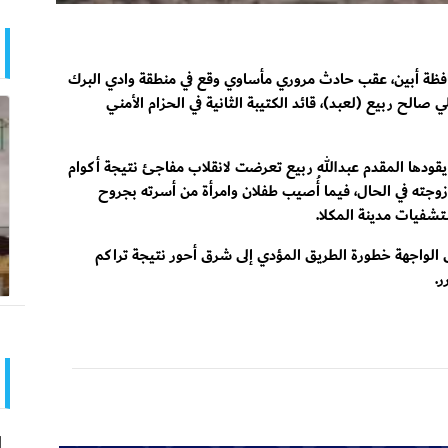
حافظة أبين، عقب حادث مروري مأساوي وقع في منطقة وادي البرك
 صالح ربيع (لعبد)، قائد الكتيبة الثانية في الحزام الأمني
قودها المقدم عبدالله ربيع تعرضت لانقلاب مفاجئ نتيجة أكوام
زوجته في الحال، فيما أُصيب طفلان وامرأة من أسرته بجروح
تشفيات مدينة المكلا.
ى الواجهة خطورة الطريق المؤدي إلى شرق أحور نتيجة تراكم
ر.
ا