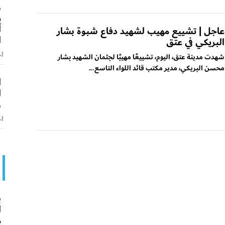
و
م
أ
عاجل | تشييع مهيب لشهيد دفاع شبوة بشار
ا
البريكي في عتق
اخ
شهدت مدينة عتق، اليوم، تشييعًا مهيبًا لجثمان الشهيد بشار
محسن البريكي، مدير مكتب قائد اللواء التاسع...
ا
ا
و
اخ
ب
ا
م