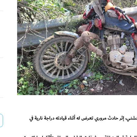
، إثر حادث مروري تعرض له أثناء قيادته دراجة نارية في