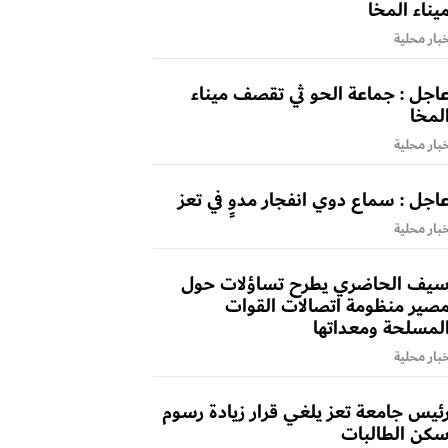
يناء المخا
بار محلية
اجل : جماعة الحو ثي تقصف ميناء
لمخا
بار محلية
اجل : سماع دوي انفجار مدوٍ في تعز
بار محلية
يف الحاضري يطرح تساؤلات حول
صير منظومة اتصالات القوات
لمسلحة ومعداتها
بار محلية
ئيس جامعة تعز يلغي قرار زيادة رسوم
كن الطالبات