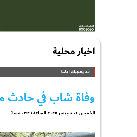
اخبار محلية
قد يعجبك ايضا
وفاة شاب في حادث مر
الخميس ٠٤ سبتمبر ٢٠٢٥ الساعة ٠٢:٢٦ مساءً