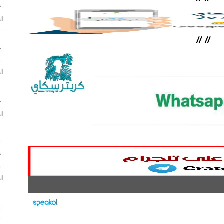
م
اخ
//
//
ع
ا
اخ
ع
اخ
س
م
ا
اخ
ر
س