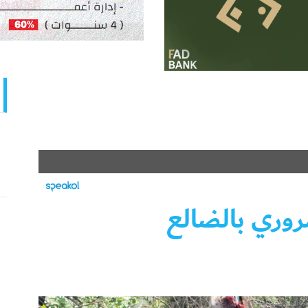
وري بالضالع