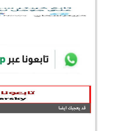
قد يعجبك ايضا