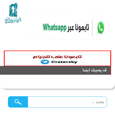
قد يعجبك ايضا