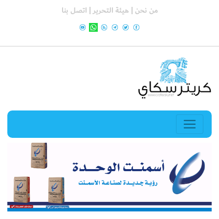
من نحن |
هيئة التحرير |
اتصل بنا