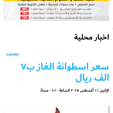
اخبار محلية
سعر اسطوانة الغاز ب٧
الف ريال
الإثنين ١١ أغسطس ٢٠٢٥ الساعة ٠١:١٠ مساءً