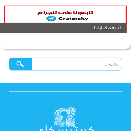
قد يعجبك ايضا