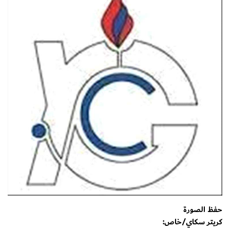
حفظ الصورة
كريتر سكاي/خاص: