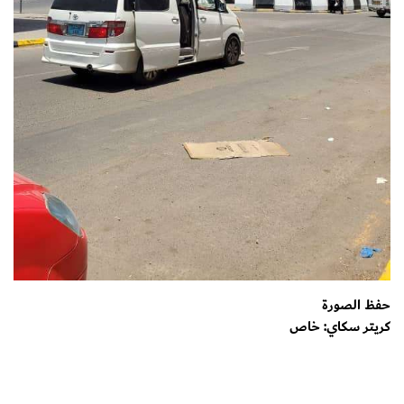
حفظ الصورة
كريتر سكاي: خاص