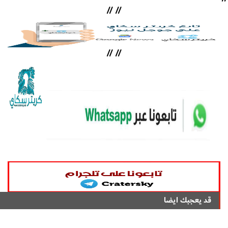
//
//
//
//
قد يعجبك ايضا