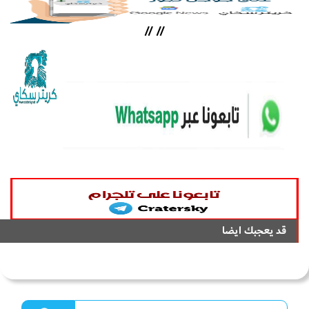
//
//
قد يعجبك ايضا