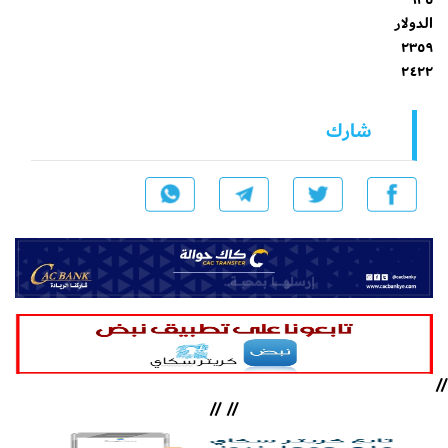
الدولار
٢٣٥٩
٢٤٢٢
شارك
//
//
//