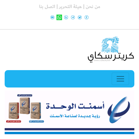
من نحن |
هيئة التحرير |
اتصل بنا