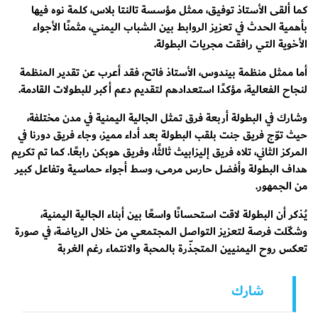
كما ألقى الأستاذ توفيق، ممثل مؤسسة تالنتا بلاس، كلمة نوه فيها
بأهمية الحدث في تعزيز الروابط بين الشباب اليمني، مثمنًا الأجواء
الأخوية التي رافقت مجريات البطولة.
أما ممثل منظمة بيندوس، الأستاذ فاتح، فقد أعرب عن تقدير المنظمة
لنجاح الفعالية، مؤكدًا استعدادهم لتقديم دعم أكبر للبطولات القادمة.
وشارك في البطولة أربعة فرق تمثل الجالية اليمنية في مدن مختلفة،
حيث توّج فريق جنت بلقب البطولة بعد أداء مميز، وجاء فريق دورنا في
المركز الثاني، تلاه فريق إليزابيث ثالثًا، وفريق هوبكن رابعًا. كما تم تكريم
هداف البطولة وأفضل حارس مرمى، وسط أجواء حماسية وتفاعل كبير
من الجمهور.
يُذكر أن البطولة لاقت استحسانًا واسعًا بين أبناء الجالية اليمنية،
وشكّلت فرصة لتعزيز التواصل المجتمعي من خلال الرياضة، في صورة
تعكس روح اليمنيين المتجذّرة بالمحبة والانتماء رغم الغربة
شارك