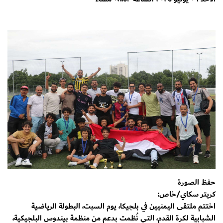
حفظ الصورة
كريتر سكاي/خاص:
اختتم ملتقى اليمنيين في بلجيكا، يوم السبت، البطولة الرياضية
الشبابية لكرة القدم، التي نُظمت بدعم من منظمة بيندوس البلجيكية،