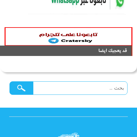
قد يعجبك ايضا