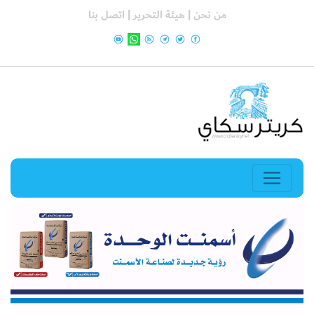
من نحن |
هيئة التحرير |
اتصل بنا