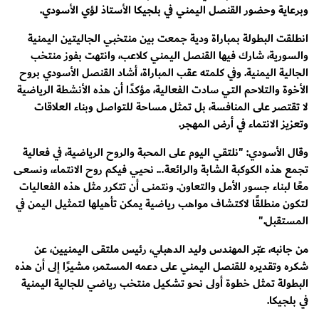
وبرعاية وحضور القنصل اليمني في بلجيكا الأستاذ لؤي الأسودي.
انطلقت البطولة بمباراة ودية جمعت بين منتخبي الجاليتين اليمنية
والسورية، شارك فيها القنصل اليمني كلاعب، وانتهت بفوز منتخب
الجالية اليمنية. وفي كلمته عقب المباراة، أشاد القنصل الأسودي بروح
الأخوة والتلاحم التي سادت الفعالية، مؤكدًا أن هذه الأنشطة الرياضية
لا تقتصر على المنافسة، بل تمثل مساحة للتواصل وبناء العلاقات
وتعزيز الانتماء في أرض المهجر.
وقال الأسودي: "نلتقي اليوم على المحبة والروح الرياضية، في فعالية
تجمع هذه الكوكبة الشابة والرائعة... نحيي فيكم روح الانتماء، ونسعى
معًا لبناء جسور الأمل والتعاون. ونتمنى أن تتكرر مثل هذه الفعاليات
لتكون منطلقًا لاكتشاف مواهب رياضية يمكن تأهيلها لتمثيل اليمن في
المستقبل."
من جانبه، عبّر المهندس وليد الدهبلي، رئيس ملتقى اليمنيين، عن
شكره وتقديره للقنصل اليمني على دعمه المستمر، مشيرًا إلى أن هذه
البطولة تمثل خطوة أولى نحو تشكيل منتخب رياضي للجالية اليمنية
في بلجيكا.