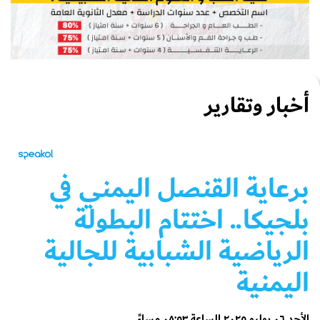
أخبار وتقارير
برعاية القنصل اليمني في
بلجيكا.. اختتام البطولة
الرياضية الشبابية للجالية
اليمنية
الأحد ٠٦ يوليو ٢٠٢٥ الساعة ٠٨:٥٣ مساءً