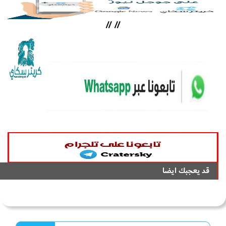
//
//
قد يعجبك ايضا