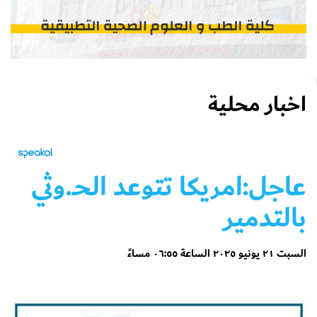
اخبار محلية
عاجل:امريكا تتوعد الحـ.وثي
بالتدمير
السبت ٢١ يونيو ٢٠٢٥ الساعة ٠٦:٥٥ مساءً