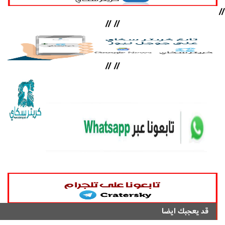
//
//
//
//
//
قد يعجبك ايضا