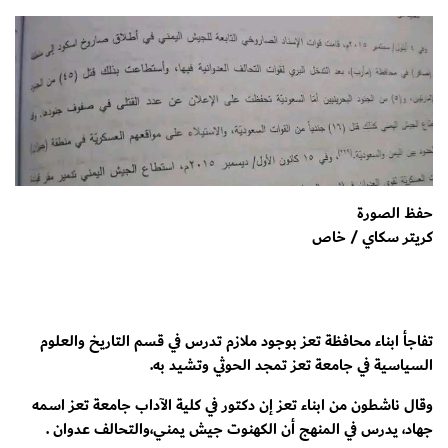
حفظ الصورة
كريتر سكاي / خاص
تفاجأ ابناء محافظة تعز بوجود ملازم تدرس في قسم التاريخ والعلوم
السياسية في جامعة تعز تمجد الحوثي وتشيد به.
وقال ناشطون من ابناء تعز إن دكتور في كلية الآداب جامعة تعز اسمه
جهاد، يدرس في المنهج أن الكهنوت جيش يمني،والتحالف عدوان .