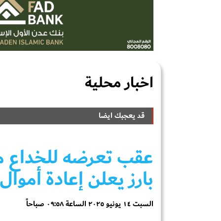
اخبار محلية
قد يعجبك ايضا
عقب تعرضه للخداع م
بارز يعلن إعادة أموال
السبت ١٤ يونيو ٢٠٢٥ الساعة ٠٩:٥٨ صباحاً