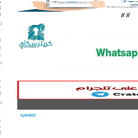
م
ت
ت
//
//
اخ
ا
ق
ب
اخ
ع
ب
ا
اخ
ع
ب
ا