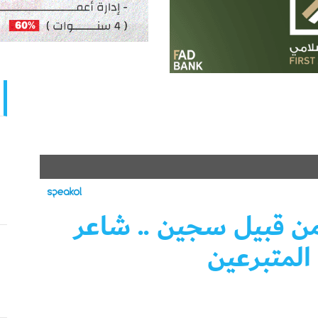
ن قبيل سجين .. شاعر
 المتبرعين