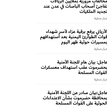
خالفات مرورية بملايين الريالات
فاجئ أصحاب الباصات في عدن عند
جديد الملكيات
بار محلية
لأرياني يرفع برقية عزاء لأسر شهداء
وات الطوارئ اليمنية بعد أستهدافهم
مسيرات حوثية ظهر اليوم
بار محلية
اجل: بيان هام للجنة الأمنية
حضرموت عقب استهداف معسكرات
لقوات المسلحة
بار محلية
اجل:بيان صادر عن اللجنة الأمنية
محافظة حضرموت بشأن الاعتداءات
لحوثية على القوات المسلحة