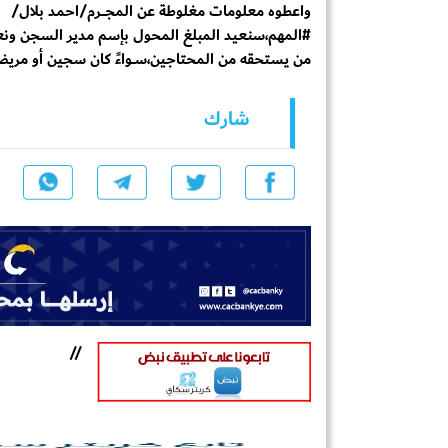
واعطوه معلومات مغلوطة عن المجــــرم/احمد بلال/
#المهم،سنعيد المبلغ المحول بإسم مدير السجن ون
من يستحقه من المحتاجين،ســواءً كان سجين أو مري
شارك
//