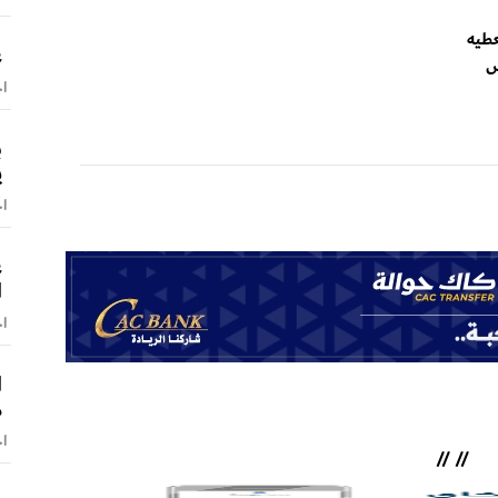
عطيه
ع
ض
اخ
ب
ي
اخ
ع
ا
اخ
ا
م
اخ
//
//