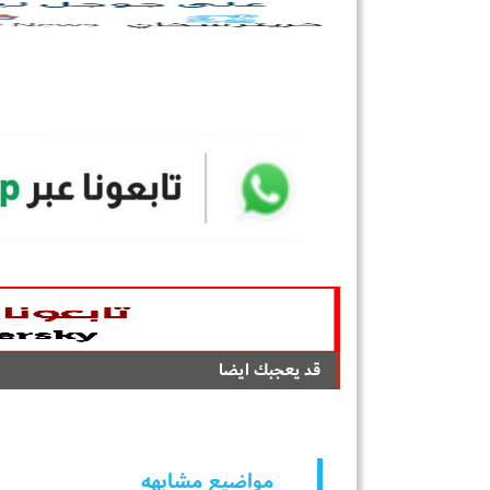
قد يعجبك ايضا
مواضيع مشابهه