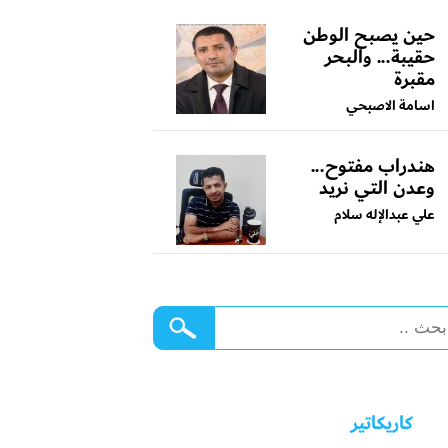
حين يصبح الوطن
حقيبة... والبحر
مقبرة
اسامة الاصبحي
هندراب مفتوح...
وعدن التي نريد
علي عبدالإله سلام
كاريكاتير