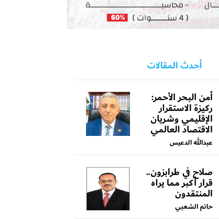
أحدث المقالات
أمن البحر الأحمر:
ركيزة الاستقرار
الإقليمي وشريان
الاقتصاد العالمي
عبدالله الدعيس
صلاح في طرابزون..
قرار أكبر مما يراه
المنتقدون
حاتم الشعبي