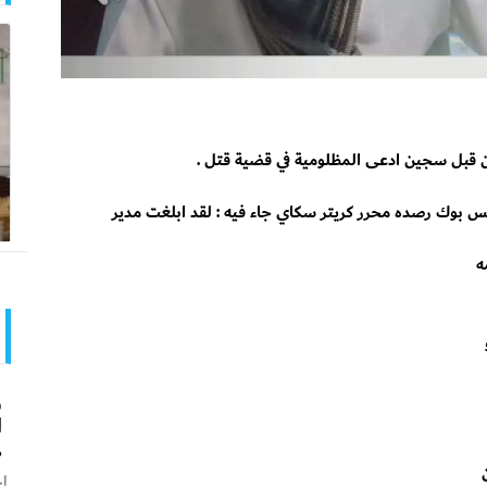
ن قبل سجين ادعى المظلومية في قضية قتل .
بوك رصده محرر كريتر سكاي جاء فيه : لقد ابلغت مدير
ه
و
ا
ه
اخ