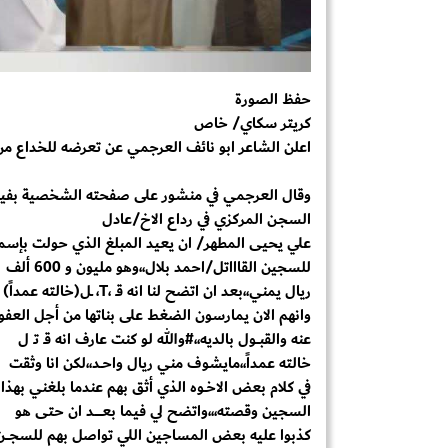
حفظ الصورة
كريتر سكاي/ خاص
اعلن الشاعر ابو نائف العرجمي عن تعرضه للخداع م
وقال العرجمي في منشور على صفحته الشخصية بفيس 
السجـن المركزي في رداع الاخ/عادل
علي يحيى المطهر/ ان يعيد المبلغ الذي حولت بإسم
للسجين القاااتل/احمد بلال،،وهو مليون و 600 ألف
ريال يمني،،بعد ان اتضح لنا انه قـ ،T، ـل(خالته عمداً)
وانهم الان يمارسون الضغط على بناتها من أجل العفو
عنه والقبـــول بالديه،،#والله لو كنت عارف انه قـ تـ ل
خالته عمداً،،مايشوف مني ريال واحــد،،لكن انا وثقت
في كلام بعض الاخــوه الذي أثق بهم عندما بلغني بهذا
السجين وقصته،،،واتضح لي فيما بعــــــــد ان حتى هو
كذبوا عليه بعض المساجين اللي تواصل بهم للسجــــن