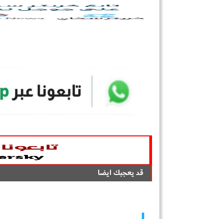
قد يعجبك ايضا