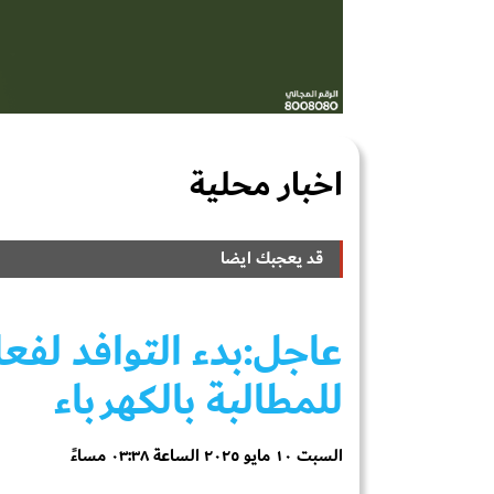
اخبار محلية
قد يعجبك ايضا
عاجل:بدء التوافد لفع
للمطالبة بالكهرباء
السبت ١٠ مايو ٢٠٢٥ الساعة ٠٣:٣٨ مساءً