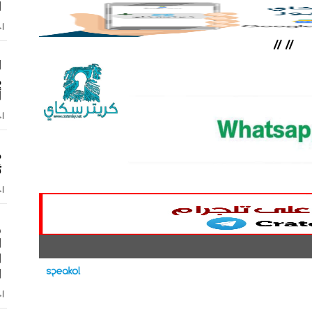
ا
اخ
//
//
ا
م
أ
اخ
م
ث
اخ
و
ا
ا
ا
اخ