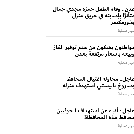
دن.. وفاة الطفل حمزة مجدي جمال
تأثرًا بإصابته في حريق منزل
خورمكسر
بار محلية
واطنون يشكون من عدم توفير الغاز
بيعه بأسعار مرتفعة بعدن
بار محلية
اجل.. محاولة اغتيال المحافظ
صاروخ باليستي استهدف منزله
بار محلية
اجل : أنباء عن استهداف الحوثيين
حافظ هذه المحافظة!
بار محلية