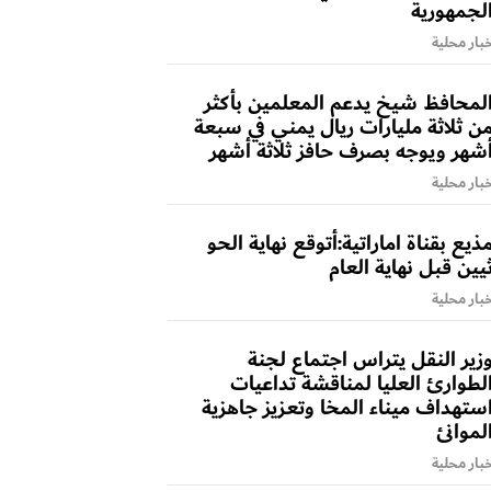
لجمهورية
بار محلية
لمحافظ شيخ يدعم المعلمين بأكثر
ن ثلاثة مليارات ريال يمني في سبعة
شهر ويوجه بصرف حافز ثلاثة أشهر
بار محلية
ذيع بقناة اماراتية:أتوقع نهاية الحو
يين قبل نهاية العام
بار محلية
زير النقل يتراس اجتماع لجنة
لطوارئ العليا لمناقشة تداعيات
ستهداف ميناء المخا وتعزيز جاهزية
لموانئ
بار محلية