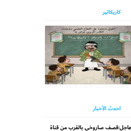
كاريكاتير
احدث الأخبار
اجل:قصف صاروخي بالقرب من قناة