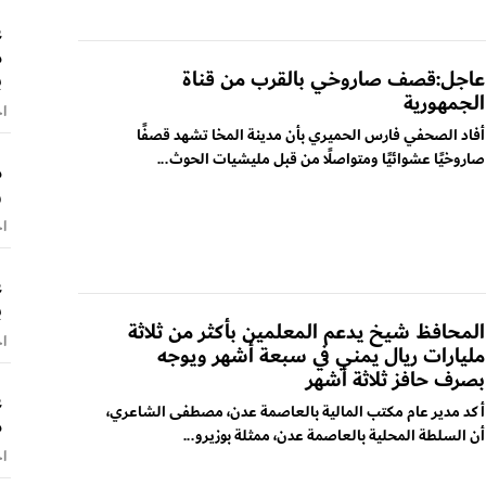
ع
م
عاجل:قصف صاروخي بالقرب من قناة
ب
الجمهورية
اخ
أفاد الصحفي فارس الحميري بأن مدينة المخا تشهد قصفًا
صاروخيًا عشوائيًا ومتواصلًا من قبل مليشيات الحوث...
م
و
اخ
ع
ب
المحافظ شيخ يدعم المعلمين بأكثر من ثلاثة
اخ
مليارات ريال يمني في سبعة أشهر ويوجه
بصرف حافز ثلاثة أشهر
ع
أكد مدير عام مكتب المالية بالعاصمة عدن، مصطفى الشاعري،
م
أن السلطة المحلية بالعاصمة عدن، ممثلة بوزيرو...
اخ