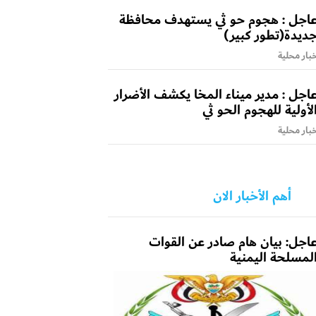
اجل : هجوم حو ثي يستهدف محافظة
ديدة(تطور كبير)
بار محلية
اجل : مدير ميناء المخا يكشف الأضرار
لأولية للهجوم الحو ثي
بار محلية
أهم الأخبار الان
اجل: بيان هام صادر عن القوات
لمسلحة اليمنية