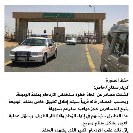
حفظ الصورة
كريتر سكاي/خاص:
كشفت مصادر عن اتخاذ خطوة ستخفض الازدحام بمنفذ الوديعة.
وبحسب المصادر فانه قريباً سيتم إطلاق تطبيق خاص بمنفذ الوديعة
يتيح للمسافرين حجز مواعيد سفرهم بسهولة
هذا التطبيق سيُسهم في إنهاء الزحام والانتظار الطويل، ويسهّل عملية
العبور بشكل منظم ومريح
ياتي ذلك عقب الازدحام الكبير الذي يشهده المنفذ