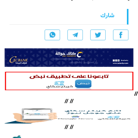
شارك
//
//
//
//
//