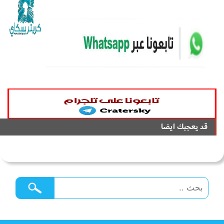
قد يعجبك ايضا