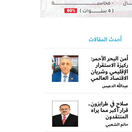
أحدث المقالات
أمن البحر الأحمر:
ركيزة الاستقرار
الإقليمي وشريان
الاقتصاد العالمي
عبدالله الدعيس
صلاح في طرابزون..
قرار أكبر مما يراه
المنتقدون
حاتم الشعبي