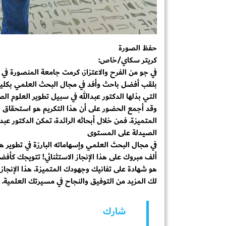
حفظ الصورة
كريتر سكاي/خاص:
في جو من الفرح والاعتزاز، كرمت جامعة المنصورة في ج
بلقب أفضل باحث وأفد في مجال البحث العلمي بكلية ال
التي بذلها الدكتور عبدالله في سبيل تطوير العلوم ال
وقد أجمع الحضور على أن هذا التكريم هو استحقاق حقي
المتميزة. فمن خلال أبحاثه الرائدة، تمكن الدكتور 
الصيدلة على المستوى
في مجال البحث العلمي وإسهاماته البارزة في تطوير ه
ألف مبروك على هذا الإنجاز الاستثنائي! تتويجك كأف
هو شهادة على تفانيك وجهودك المتميزة. هذا الإنجا
لك المزيد من التوفيق والنجاح في مسيرتك العلمية.
شارك