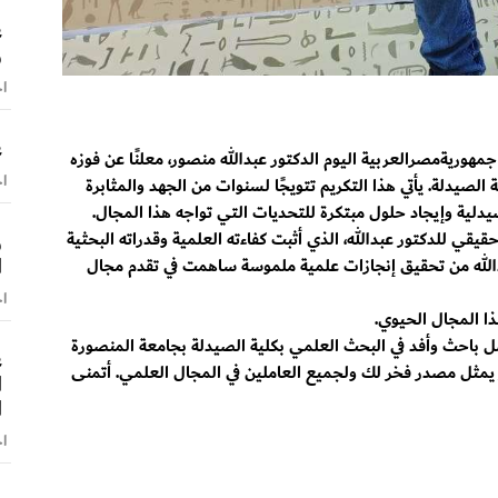
ع
و
اخ
ع
مهوريةمصرالعربية اليوم الدكتور عبدالله منصور، معلنًا عن فوزه
اخ
صيدلة. يأتي هذا التكريم تتويجًا لسنوات من الجهد والمثابرة
صيدلية وإيجاد حلول مبتكرة للتحديات التي تواجه هذا المجال.
و
قي للدكتور عبدالله، الذي أثبت كفاءته العلمية وقدراته البحثية
ا
عبدالله من تحقيق إنجازات علمية ملموسة ساهمت في تقدم مجال
اخ
ذا المجال الحيوي.
ضل باحث وأفد في البحث العلمي بكلية الصيدلة بجامعة المنصورة
ع
ز يمثل مصدر فخر لك ولجميع العاملين في المجال العلمي. أتمنى
ا
ا
اخ