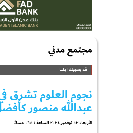
مجتمع مدني
قد يعجبك ايضا
نجوم العلوم تشرق في 
عبدالله منصور كأفضل
الأربعاء ١٣ نوفمبر ٢٠٢٤ الساعة ٠٦:١١ مساءً