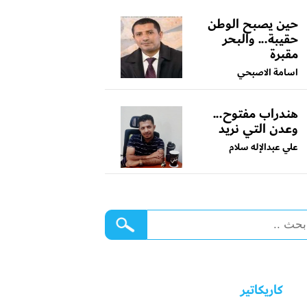
حين يصبح الوطن
حقيبة... والبحر
مقبرة
اسامة الاصبحي
هندراب مفتوح...
وعدن التي نريد
علي عبدالإله سلام
كاريكاتير