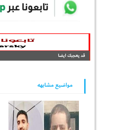
قد يعجبك ايضا
مواضيع مشابهه