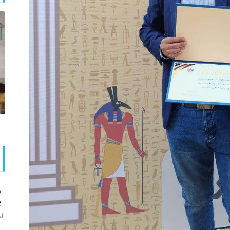
و
ب
اخ