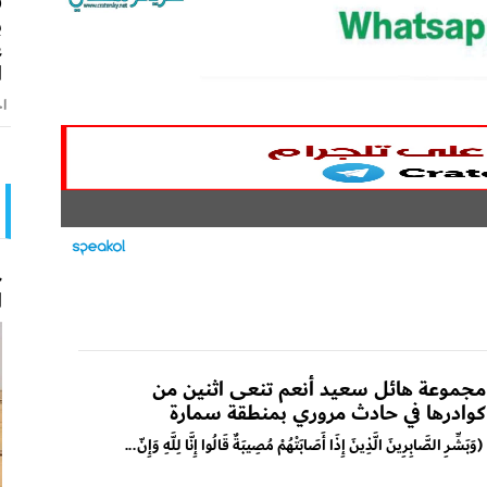
ق
ب
ع
ا
اخ
ح
ا
مجموعة هائل سعيد أنعم تنعى اثنين من
كوادرها في حادث مروري بمنطقة سمارة
(وَبَشِّرِ الصَّابِرِينَ الَّذِينَ إِذَا أَصَابَتْهُمْ مُصِيبَةٌ قَالُوا إِنَّا لِلَّهِ وَإِنّ...