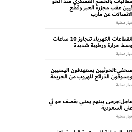
طالبات بالحسم العسكري ضد الحو
يين عقب مجزرة العبر وقطع
لاتصالات عن مأرب
بار محلية
انقطاعات الكهرباء تتجاوز 10 ساعات
سط حرارة ورطوبة شديدة
بار محلية
حفي:الحوثيين يستهدفون اليمنيين
يسوقون الذرائع للهروب من الجريمة
بار محلية
اجل:جرحى بينهم يمني بقصف حو ثي
لى السعودية
بار محلية