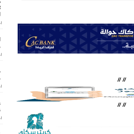
م
ث
ا
اخ
و
اخ
ص
و
//
//
اخ
ع
//
//
ع
اخ