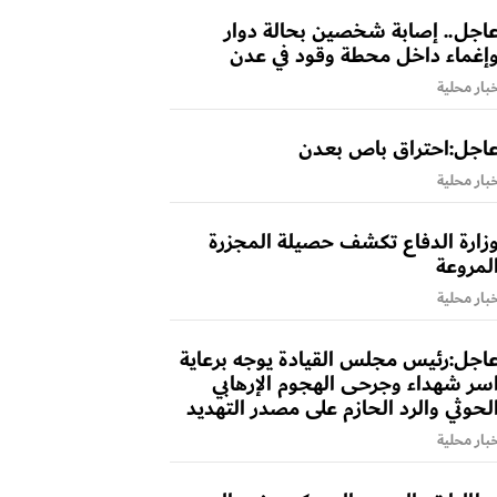
اجل.. إصابة شخصين بحالة دوار
إغماء داخل محطة وقود في عدن
بار محلية
اجل:احتراق باص بعدن
بار محلية
زارة الدفاع تكشف حصيلة المجزرة
لمروعة
بار محلية
اجل:رئيس مجلس القيادة يوجه برعاية
سر شهداء وجرحى الهجوم الإرهابي
لحوثي والرد الحازم على مصدر التهديد
بار محلية