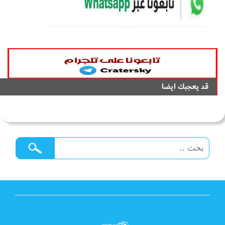
قد يعجبك ايضا