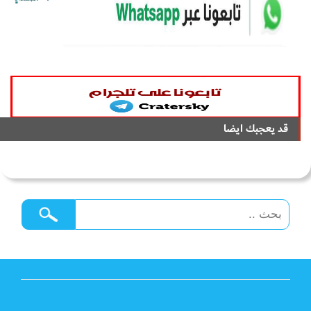
قد يعجبك ايضا