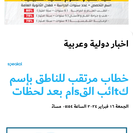
اخبار دولية وعربية
خطاب مرتقب للناطق بإسم
كtائب القsام بعد لحظات
الجمعة ١٦ فبراير ٢٠٢٤ الساعة ٠٥:٥٤ مساءً