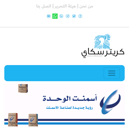
من نحن |
هيئة التحرير |
اتصل بنا