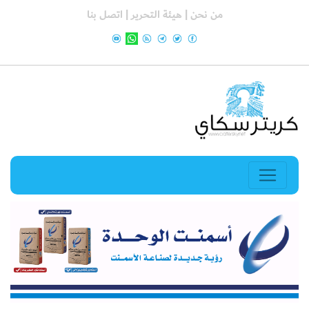
من نحن |
هيئة التحرير |
اتصل بنا