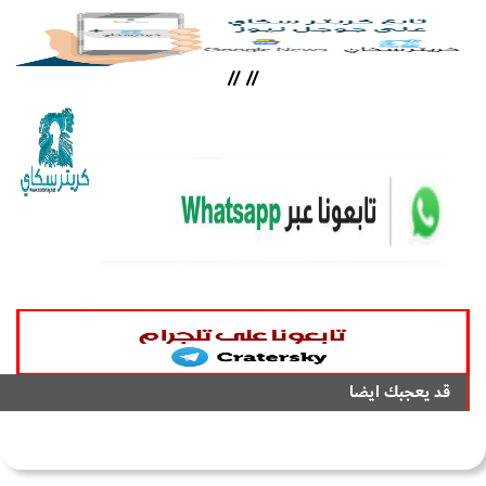
//
//
قد يعجبك ايضا