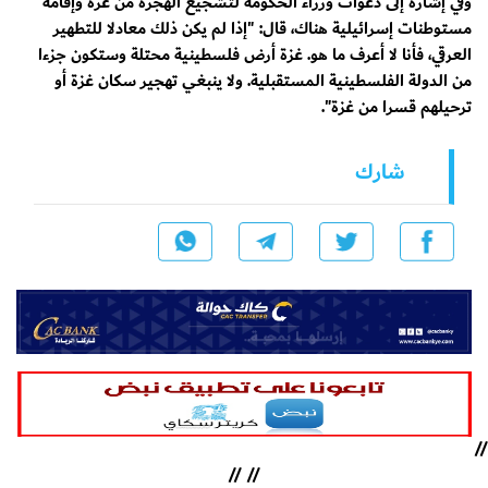
وفي إشارة إلى دعوات وزراء الحكومة لتشجيع الهجرة من غزة وإقامة
مستوطنات إسرائيلية هناك، قال: "إذا لم يكن ذلك معادلا للتطهير
العرقي، فأنا لا أعرف ما هو. غزة أرض فلسطينية محتلة وستكون جزءا
من الدولة الفلسطينية المستقبلية. ولا ينبغي تهجير سكان غزة أو
ترحيلهم قسرا من غزة".
شارك
//
//
//