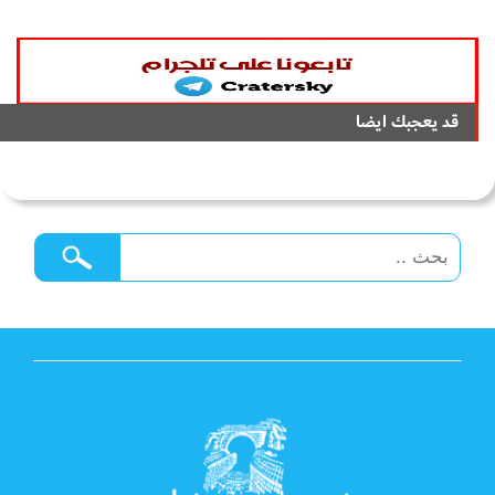
قد يعجبك ايضا