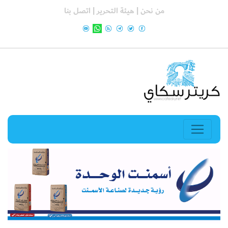
من نحن |
هيئة التحرير |
اتصل بنا