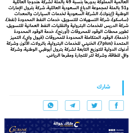
العالمية المملوكة بدورها بنسبة 49 بالمئة لشركة هندوجا العائلية
و51 بالمئة لمجموعة الدباغ السعودية العائلية، شركة بترول الإمارات
الوطنية (إينوك)، الشركة السعودية لخدمات السيارات والمعدات
(ساسكو)، شركة التسهيلات للتسويق، خدمات النفط المحدودة (نفط)،
شركة الدريس للخدمات البترولية والنقليات، النفط العمانية للتسويق،
تطوير محطات الوقود للمحروقات (أورنج)، خدمة الوقود المحدودة
(خدمة)، الوقود المتكاملة المحدودة للمحروقات (فيول واي)، التميز
المتحدة (7plus)، الخنيني للخدمات البترولية، باترولات، الأتوز، وشركة
أدنوك الدولية للتوزيع التابعة لشركة بترول أبوظبي الوطنية، وشركة
وافي للطاقة، وشركة لتر للتجارة ومقرها الرياض.
شارك