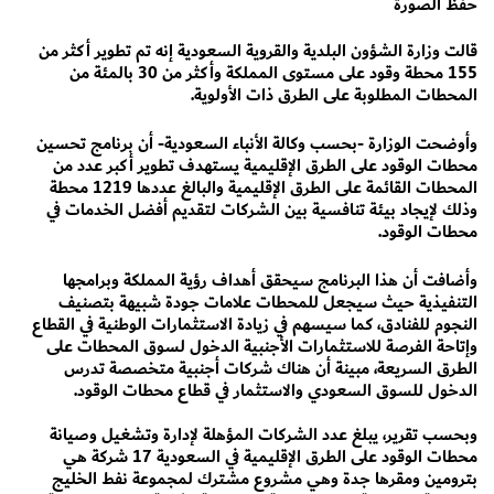
حفظ الصورة
قالت وزارة الشؤون البلدية والقروية السعودية إنه تم تطوير أكثر من
155 محطة وقود على مستوى المملكة وأكثر من 30 بالمئة من
المحطات المطلوبة على الطرق ذات الأولوية.
وأوضحت الوزارة -بحسب وكالة الأنباء السعودية- أن برنامج تحسين
محطات الوقود على الطرق الإقليمية يستهدف تطوير أكبر عدد من
المحطات القائمة على الطرق الإقليمية والبالغ عددها 1219 محطة
وذلك لإيجاد بيئة تنافسية بين الشركات لتقديم أفضل الخدمات في
محطات الوقود.
وأضافت أن هذا البرنامج سيحقق أهداف رؤية المملكة وبرامجها
التنفيذية حيث سيجعل للمحطات علامات جودة شبيهة بتصنيف
النجوم للفنادق، كما سيسهم في زيادة الاستثمارات الوطنية في القطاع
وإتاحة الفرصة للاستثمارات الأجنبية الدخول لسوق المحطات على
الطرق السريعة، مبينة أن هناك شركات أجنبية متخصصة تدرس
الدخول للسوق السعودي والاستثمار في قطاع محطات الوقود.
وبحسب تقرير، يبلغ عدد الشركات المؤهلة لإدارة وتشغيل وصيانة
محطات الوقود على الطرق الإقليمية في السعودية 17 شركة هي
بترومين ومقرها جدة وهي مشروع مشترك لمجموعة نفط الخليج