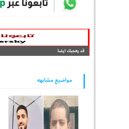
قد يعجبك ايضا
مواضيع مشابهه