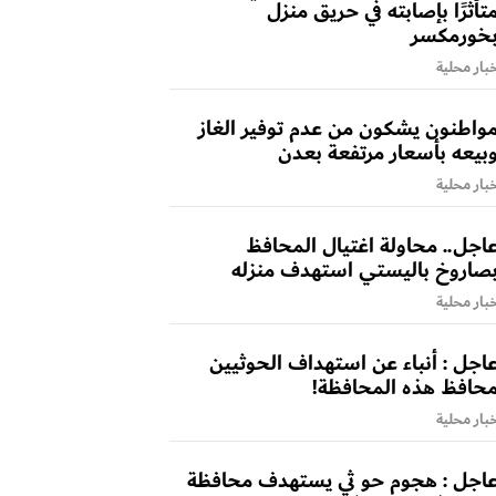
تأثرًا بإصابته في حريق منزل
خورمكسر
بار محلية
واطنون يشكون من عدم توفير الغاز
بيعه بأسعار مرتفعة بعدن
بار محلية
اجل.. محاولة اغتيال المحافظ
صاروخ باليستي استهدف منزله
بار محلية
اجل : أنباء عن استهداف الحوثيين
حافظ هذه المحافظة!
بار محلية
اجل : هجوم حو ثي يستهدف محافظة