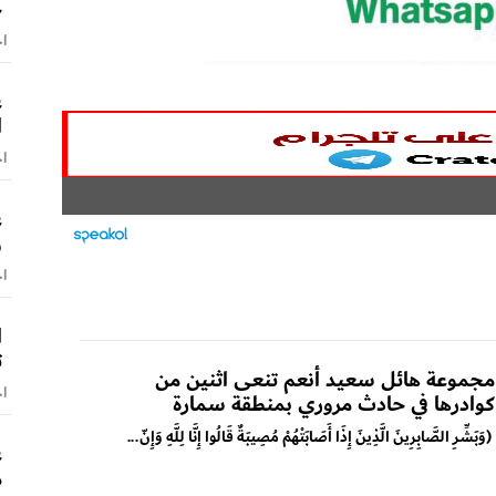
ج
اخ
ع
ا
اخ
ع
و
اخ
ا
ت
مجموعة هائل سعيد أنعم تنعى اثنين من
اخ
كوادرها في حادث مروري بمنطقة سمارة
(وَبَشِّرِ الصَّابِرِينَ الَّذِينَ إِذَا أَصَابَتْهُمْ مُصِيبَةٌ قَالُوا إِنَّا لِلَّهِ وَإِنّ...
ع
م