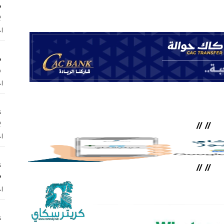
م
ب
اخ
م
و
اخ
ع
ب
//
//
اخ
ع
//
//
م
اخ
ع