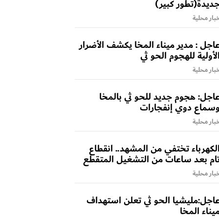
ديدة(تطور كبير)
بار محلية
اجل : مدير ميناء المخا يكشف الأضرار
لأولية للهجوم الحو ثي
بار محلية
اجل: هجوم جديد للحو ثي بالمخا
سماع دوي إنفجارات
بار محلية
لكهرباء تختفي من المشهد.. انقطاع
ام بعد ساعات من التشغيل المتقطع
بار محلية
اجل:مليشيا الحو ثي تعلن استهداف
يناء المخا