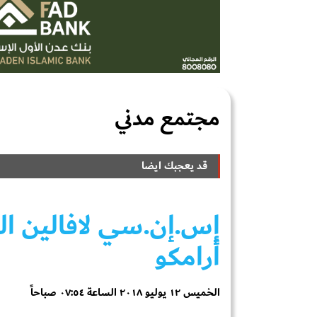
مجتمع مدني
قد يعجبك ايضا
إس.إن.سي لافالين الك
أرامكو
الخميس ١٢ يوليو ٢٠١٨ الساعة ٠٧:٥٤ صباحاً