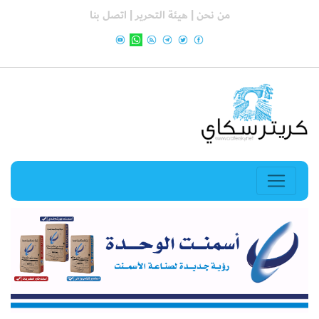
من نحن |
هيئة التحرير |
اتصل بنا